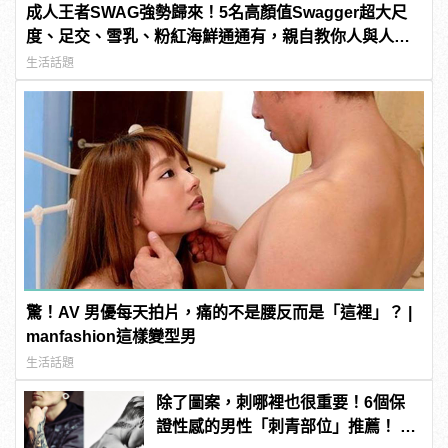
成人王者SWAG強勢歸來！5名高顏值Swagger超大尺
度、足交、雪乳、粉紅海鮮通通有，親自教你人與人的
連結！ | manfashion這樣變型男
生活話題
驚！AV 男優每天拍片，痛的不是腰反而是「這裡」？ |
manfashion這樣變型男
生活話題
除了圖案，刺哪裡也很重要！6個保
證性感的男性「刺青部位」推薦！ |