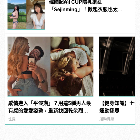
韓國超萌I CUP隱乳網紅
「Sejinming」！掀起衣服也太
「胸」了吧！ | manfashion這樣變型
男
感情進入「平淡期」？用這5種男人最
【健身知識】七個
有感的愛愛姿勢，重新找回乾柴烈火
運動迷思
的熱情
性愛
運動健身