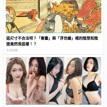
這尺寸不合法吧？「春畫」與「浮世繪」裡的陰莖和陰
道竟然長這樣！？
生活話題