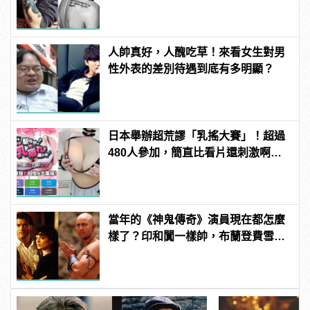
manfashion這樣變型男
人帥真好，人醜吃草！來看女生對男
性外表的差別待遇到底有多明顯？
日本舉辦超荒謬「乳搖大賽」！超過
480人參加，簡直比看片還刺激啊！ |
manfashion這樣變型男
當年的《神鬼傳奇》演員現在都怎麼
樣了？印和闐一樣帥，布蘭登費雪大
發福！