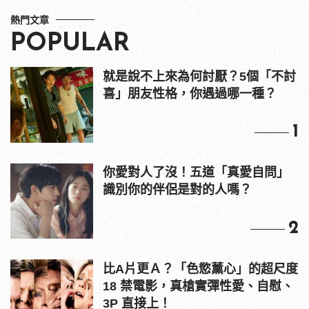
熱門文章
POPULAR
就是說不上來為何討厭？5個「不討
喜」朋友性格，你遇過哪一種？
1
你愛對人了沒！五道「真愛自問」
識別你的伴侶是對的人嗎？
2
比A片更Ａ？「色慾薰心」的超尺度
18 禁電影，真槍實彈性愛、自慰、
3P 直接上！