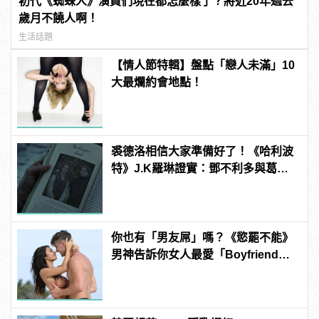
初代《蜘蛛人》演員們現在都怎麼樣了？將近20年過去
歲月不饒人啊！
生活話題
【情人節特輯】盤點「戀人未滿」10
大最爛約會地點！
裘德洛相信大家準備好了！《哈利波
特》J.K羅琳證實：鄧不利多與葛林
戴華德發生過「性關係」！
你也有「男友屌」嗎？《慾罷不能》
男神告訴你女人最愛「Boyfriend
Dick」是啥？