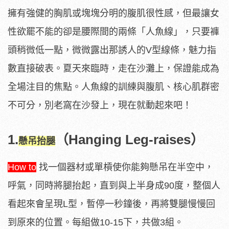
擁有強健的胸肌或塊塊分明的腹肌很性感，但最讓女
性欲罷不能的卻是腰際間的兩條「人魚線」，只要褲
頭稍微低一點，微微露出那誘人的V型線條，魅力指
數直接破表。夏天來臨時，走在沙灘上，保證能成為
全場注目的焦點。人魚線的訓練與腹肌、核心肌群密
不可分，別老窩在沙發上，現在就動起來吧！
1.
（Hanging Leg-raises）
懸吊抬腿
How to
找一個器材或單槓使你能夠懸吊在半空中，
呼氣，同時將腿抬起，直到與上半身成90度，整個人
看起來會呈現L型，暫停一秒鐘後，再將雙腿慢慢回
到原來的位置。每組做10-15下，共做3組。