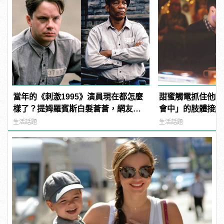
當年的《刺激1995》演員現在都怎麼
甜蜜觸電抓住他的
樣了？提姆羅賓斯白髮蒼蒼，網友
會中」的肢體接觸技
驚：快認不出來！
manfashion這
生活話題
生活話題