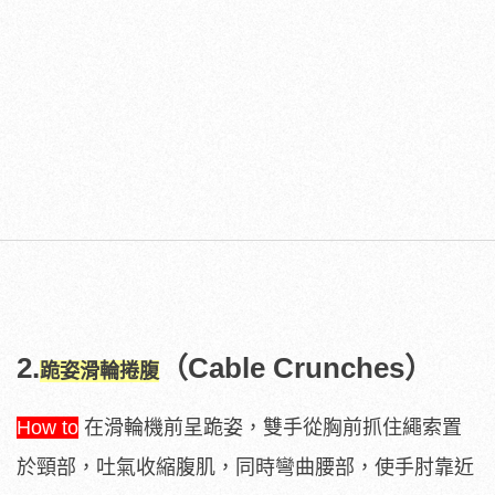
2.
（Cable Crunches）
跪姿滑輪捲腹
How to
在滑輪機前呈跪姿，雙手從胸前抓住繩索置
於頸部，吐氣收縮腹肌，同時彎曲腰部，使手肘靠近