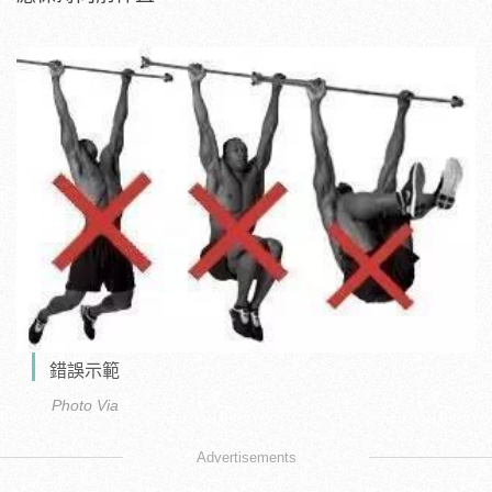
錯誤示範
Photo Via
Advertisements