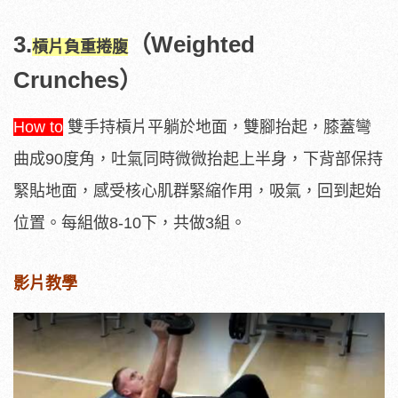
3.
（Weighted
槓片負重捲腹
Crunches）
How to
雙手持槓片平躺於地面，雙腳抬起，膝蓋彎
曲成90度角，吐氣同時微微抬起上半身，下背部保持
緊貼地面，感受核心肌群緊縮作用，吸氣，回到起始
位置。每組做8-10下，共做3組。
影片教學