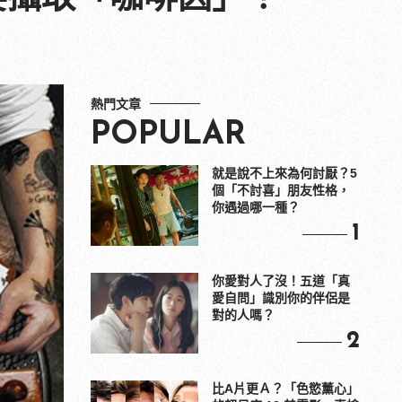
熱門文章
POPULAR
就是說不上來為何討厭？5
個「不討喜」朋友性格，
你遇過哪一種？
1
你愛對人了沒！五道「真
愛自問」識別你的伴侶是
對的人嗎？
2
比A片更Ａ？「色慾薰心」