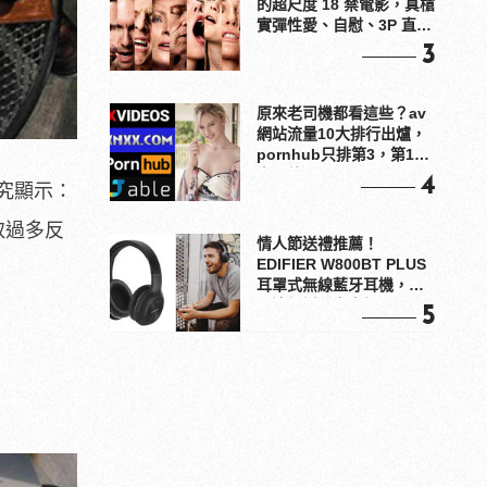
的超尺度 18 禁電影，真槍
實彈性愛、自慰、3P 直接
上！
3
原來老司機都看這些？av
網站流量10大排行出爐，
pornhub只排第3，第1名
竟是他？
4
究顯示：
取過多反
情人節送禮推薦！
EDIFIER W800BT PLUS
耳罩式無線藍牙耳機，在
耳邊傾訴甜言蜜語
5