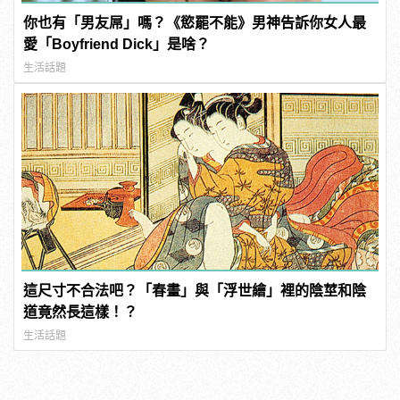
你也有「男友屌」嗎？《慾罷不能》男神告訴你女人最
愛「Boyfriend Dick」是啥？
生活話題
這尺寸不合法吧？「春畫」與「浮世繪」裡的陰莖和陰
道竟然長這樣！？
生活話題