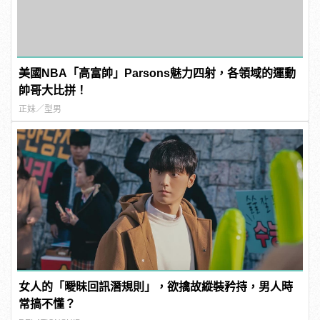
美國NBA「高富帥」Parsons魅力四射，各領域的運動
帥哥大比拼！
正妹／型男
女人的「曖昧回訊潛規則」，欲擒故縱裝矜持，男人時
常搞不懂？