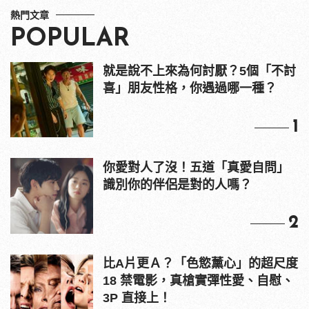
熱門文章
POPULAR
就是說不上來為何討厭？5個「不討
喜」朋友性格，你遇過哪一種？
1
你愛對人了沒！五道「真愛自問」
識別你的伴侶是對的人嗎？
2
比A片更Ａ？「色慾薰心」的超尺度
18 禁電影，真槍實彈性愛、自慰、
3P 直接上！