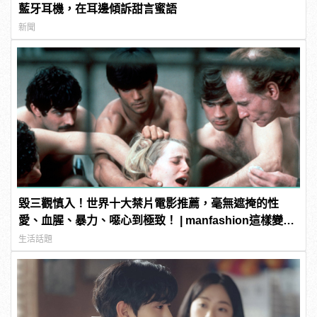
藍牙耳機，在耳邊傾訴甜言蜜語
新聞
毀三觀慎入！世界十大禁片電影推薦，毫無遮掩的性
愛、血腥、暴力、噁心到極致！ | manfashion這樣變型
男
生活話題