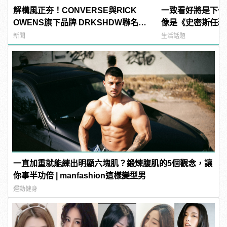
解構風正夯！CONVERSE與RICK
一致看好將是下一
OWENS旗下品牌 DRKSHDW聯名，
像是《史密斯任務
推出全新「DRKSTAR」系列
《SPY×FAMIL
新聞
生活話題
一直加重就能練出明顯六塊肌？鍛煉腹肌的5個觀念，讓
你事半功倍 | manfashion這樣變型男
運動健身