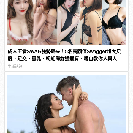
成人王者SWAG強勢歸來！5名高顏值Swagger超大尺
度、足交、雪乳、粉紅海鮮通通有，親自教你人與人的
連結！ | manfashion這樣變型男
生活話題