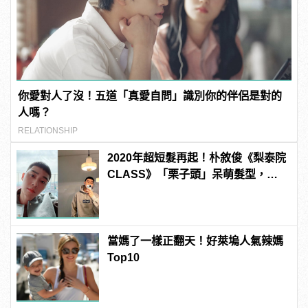
你愛對人了沒！五道「真愛自問」識別你的伴侶是對的
人嗎？
RELATIONSHIP
2020年超短髮再起！朴敘俊《梨泰院
CLASS》「栗子頭」呆萌髮型，你
敢挑戰嗎？
當媽了一樣正翻天！好萊塢人氣辣媽
Top10