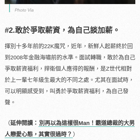
Photo Via
#2.敢於爭取薪資，為自己談加薪。
揮別十多年前的22K魔咒，近年，新鮮人起薪終於回
到2008年金融海嘯前的水準。面試轉職，敢於為自己
爭取薪資福利，捍衛個人應得的報酬，是Z世代相對
於上一輩七年級生最大的不同之處。尤其在面試時，
可以明顯感受到，叫勇於爭取薪資福利，為自己發
聲。
（
延伸閱讀：
別再以為這樣很Man！霸道總裁的大男
人戀愛心態，其實很過時？
）