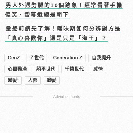
男人外遇劈腿的10個跡象！經常看著手機
傻笑、螢幕還總是朝下
暈船前請先了解！曖昧期如何分辨對方是
「真心喜歡你」還是只是「海王」？
GenZ
Ｚ世代
Generation Z
自我提升
心靈雞湯
躺平世代
千禧世代
感情
戀愛‘
人際
戀愛
Advertisements