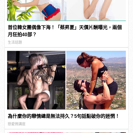
首位韓女團偶像下海！「蔡昇夏」天價片酬曝光，兩個
月狂拍40部？
生活話題
為什麼你的戀情總是無法持久？5句話點破你的迷惘！
戀愛微講座