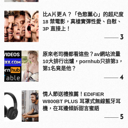
比A片更Ａ？「色慾薰心」的超尺度
18 禁電影，真槍實彈性愛、自慰、
3P 直接上！
3
原來老司機都看這些？av網站流量
10大排行出爐，pornhub只排第3，
第1名竟是他？
4
情人節送禮推薦！EDIFIER
W800BT PLUS 耳罩式無線藍牙耳
機，在耳邊傾訴甜言蜜語
5