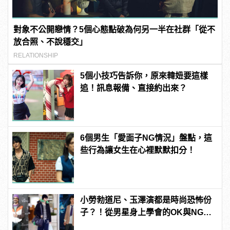
對象不公開戀情？5個心態點破為何另一半在社群「從不
放合照、不說穩交」
RELATIONSHIP
5個小技巧告訴你，原來韓妞要這樣
追！訊息報備、直接約出來？
6個男生「愛面子NG情況」盤點，這
些行為讓女生在心裡默默扣分！
小勞勃道尼、玉澤演都是時尚恐怖份
子？！從男星身上學會的OK與NG穿
搭