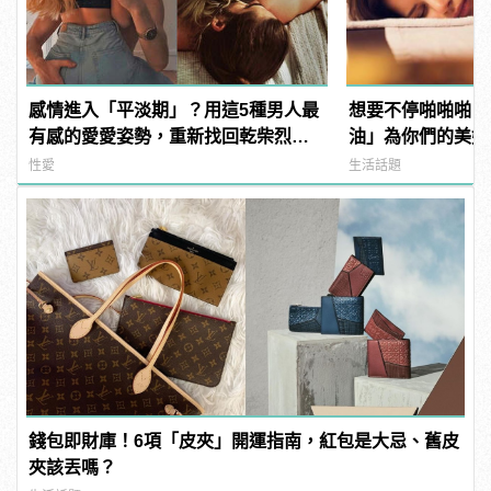
感情進入「平淡期」？用這5種男人最
想要不停啪啪啪？
有感的愛愛姿勢，重新找回乾柴烈火
油」為你們的美好
的熱情
性愛
生活話題
錢包即財庫！6項「皮夾」開運指南，紅包是大忌、舊皮
夾該丟嗎？