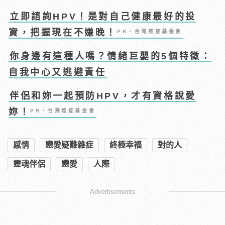
立即諮詢HPV！是對自己健康最好的投
資，把握現在不嫌晚！
PR・台灣癌症基金會
你身邊有這種人嗎？情緒巨嬰的5個特徵：
自我中心又逃避責任
伴侶和妳一起預防HPV，才有資格說愛
妳！
PR・台灣癌症基金會
感情
戀愛疑難雜症
終極幸福
對的人
靈魂伴侶
戀愛
人際
Advertisements