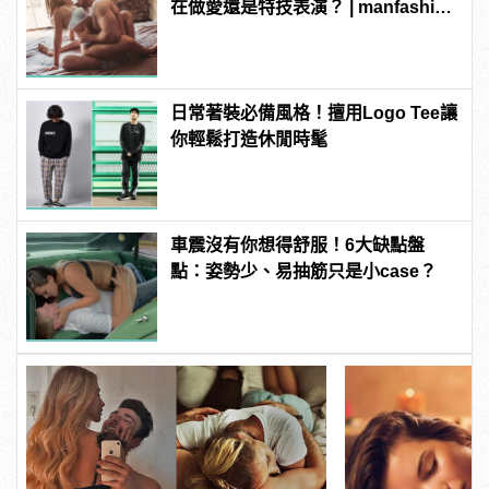
在做愛還是特技表演？ | manfashion
這樣變型男
日常著裝必備風格！擅用Logo Tee讓
你輕鬆打造休閒時髦
車震沒有你想得舒服！6大缺點盤
點：姿勢少、易抽筋只是小case？