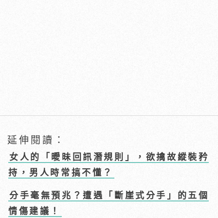
延伸閱讀：
女人的「曖昧回訊潛規則」，欲擒故縱裝矜
持，男人時常搞不懂？
分手毫無預兆？遭遇「斷崖式分手」的五個
情傷建議！