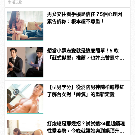
生活玩物
男女交往看手機是信任？5個心理因
素告訴你：根本超不尊重！
想當小蘇志燮就是這麼簡單！5 款
「蘇式髮型」推薦，也許比贊恩寸頭
更適合你！
【型男學分】從消防男神陳柏翰爆紅
了解台女對「帥氣」的重新定義
打炮總是那幾招？試試這34個超銷魂
性愛姿勢，今晚就讓她爽到絕頂升