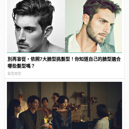
別再盲從，依照7大臉型挑髮型！你知道自己的臉型適合
哪些髮型嗎？
髮型造型