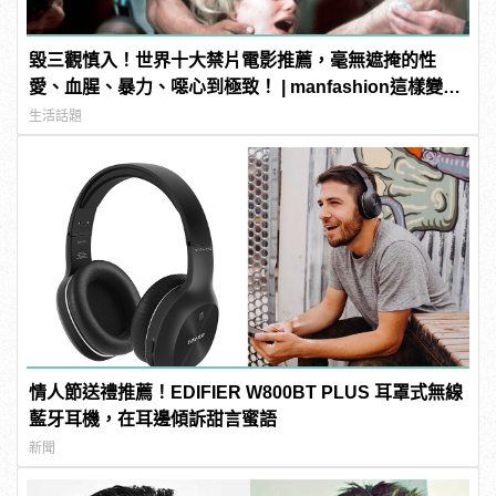
毀三觀慎入！世界十大禁片電影推薦，毫無遮掩的性
愛、血腥、暴力、噁心到極致！ | manfashion這樣變型
男
生活話題
情人節送禮推薦！EDIFIER W800BT PLUS 耳罩式無線
藍牙耳機，在耳邊傾訴甜言蜜語
新聞