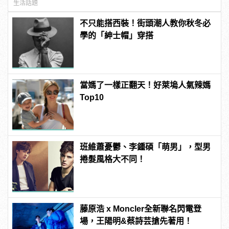
生活話題
不只能搭西裝！街頭潮人教你秋冬必
學的「紳士帽」穿搭
當媽了一樣正翻天！好萊塢人氣辣媽
Top10
班維蕭憂鬱、李鍾碩「萌男」，型男
捲髮風格大不同！
藤原浩 x Moncler全新聯名閃電登
場，王陽明&蔡詩芸搶先著用！