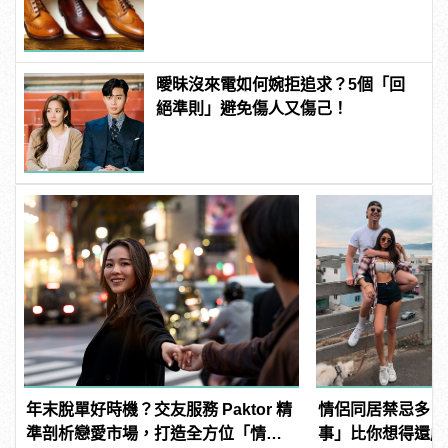
曖昧沒來電如何婉拒追求？5個「回
絕準則」避免傷人又傷己！
年末脫單好時機？交友服務 Paktor 精
情侶同居禁忌多，
準剖析戀愛市場，打造全方位「情感
事」比你想得還嚴