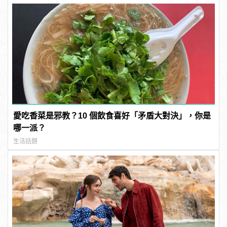
愛吃香菜是邪教？10 個飲食喜好「矛盾大對決」，你是
哪一派？
生活話題