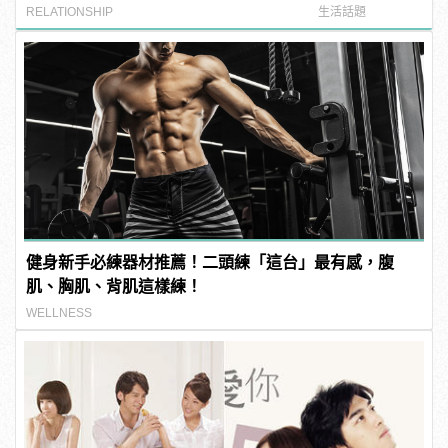
專家」
RELATIONSHIP
生活話題
健身新手必練器材推薦！二頭練「這台」最有感，腹
肌、胸肌、背肌這樣練！
WELLNESS