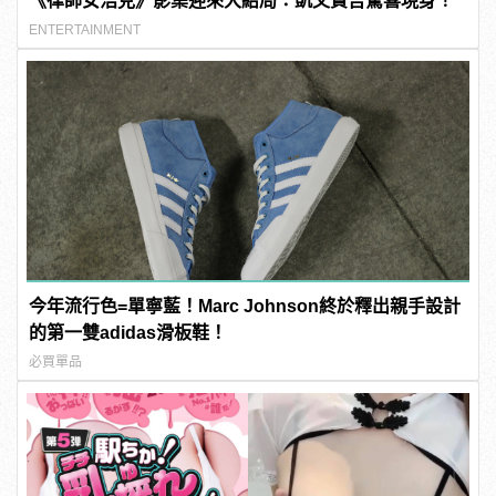
《律師女浩克》影集迎來大結局：凱文費吉驚喜現身！
ENTERTAINMENT
今年流行色=單寧藍！Marc Johnson終於釋出親手設計
的第一雙adidas滑板鞋！
必買單品