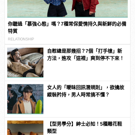
你聽過「慕強心態」嗎？7種常保愛情持久與新鮮的必備
特質
RELATIONSHIP
自慰總是那幾招？7個「打手槍」新
方法，進攻「這裡」爽到停不下來！
女人的「曖昧回訊潛規則」，欲擒故
縱裝矜持，男人時常搞不懂？
【型男學分】紳士必知！5種雕花鞋
類型