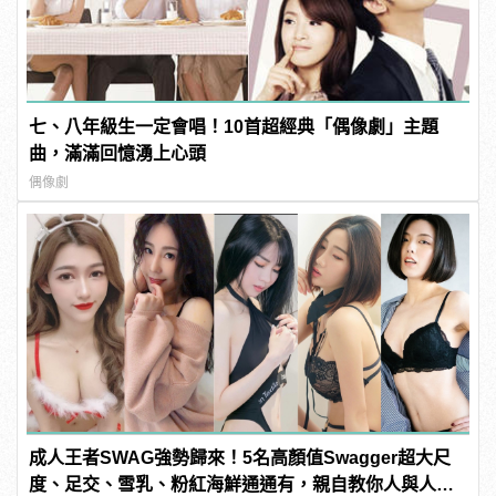
七、八年級生一定會唱！10首超經典「偶像劇」主題
曲，滿滿回憶湧上心頭
偶像劇
成人王者SWAG強勢歸來！5名高顏值Swagger超大尺
度、足交、雪乳、粉紅海鮮通通有，親自教你人與人的