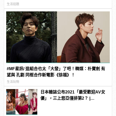
連結！ | manfashion這樣變型男
生活話題
#MF星訊/ 這組合也太「大發」了吧！韓媒：朴寶劍 有
望與 孔劉 同框合作新電影《徐福》！
生活玩物
日本雜誌公布2021「最受歡迎AV女
優」，三上悠亞僅排第2？ |
manfashion這樣變型男