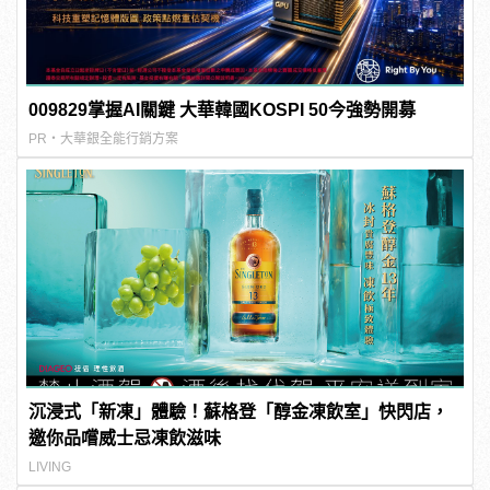
009829掌握AI關鍵 大華韓國KOSPI 50今強勢開募
PR・大華銀全能行銷方案
沉浸式「新凍」體驗！蘇格登「醇金凍飲室」快閃店，
邀你品嚐威士忌凍飲滋味
LIVING