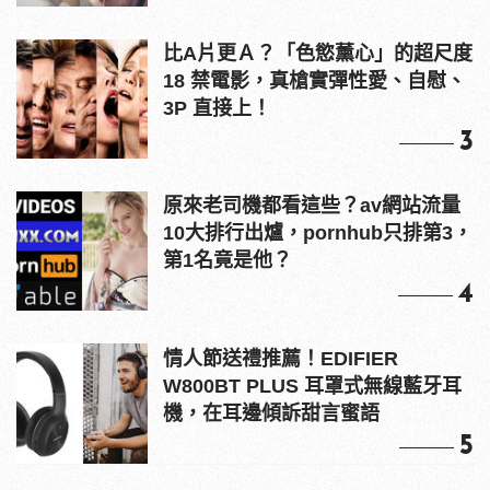
比A片更Ａ？「色慾薰心」的超尺度
18 禁電影，真槍實彈性愛、自慰、
3P 直接上！
3
原來老司機都看這些？av網站流量
10大排行出爐，pornhub只排第3，
第1名竟是他？
4
情人節送禮推薦！EDIFIER
W800BT PLUS 耳罩式無線藍牙耳
機，在耳邊傾訴甜言蜜語
5