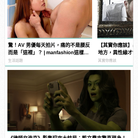
驚！AV 男優每天拍片，痛的不是腰反
【其實你應該】出
而是「這裡」？ | manfashion這樣變
地方，異性緣才會
型男
生活話題
其實你應該