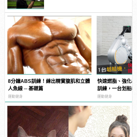
8分鐘ABS訓練！練出精實腹肌和立體
快速燃脂、強化心
人魚線 ─ 基礎篇
訓練，一台划船機
運動健身
運動健身