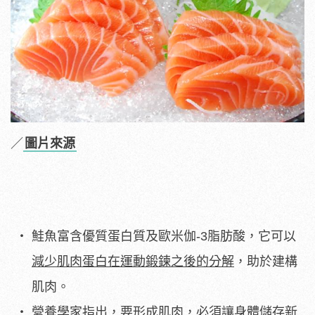
／
圖片來源
鮭魚富含優質蛋白質及歐米伽-3脂肪酸，它可以
減少肌肉蛋白在運動鍛鍊之後的分解
，助於建構
肌肉。
營養學家指出，要形成肌肉，必須讓身體儲存新