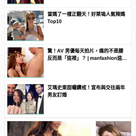
當媽了一樣正翻天！好萊塢人氣辣媽
Top10
驚！AV 男優每天拍片，痛的不是腰
反而是「這裡」？ | manfashion這樣
變型男
艾瑪史東甜曬鑽戒！宣布與交往兩年
男友訂婚