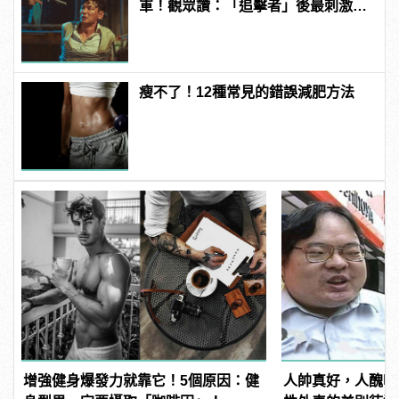
軍！觀眾讚：「追擊者」後最刺激的
驚悚電影！ | manfashion這樣變型男
瘦不了！12種常見的錯誤減肥方法
增強健身爆發力就靠它！5個原因：健
人帥真好，人醜吃