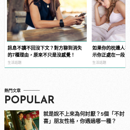
訊息不讀不回沒下文？對方聊到消失
如果你的枕邊人有
的7種理由，原來不只是沒感覺！
示你正處在一段「
中！快逃啊！
生活話題
生活話題
熱門文章
POPULAR
就是說不上來為何討厭？5個「不討
喜」朋友性格，你遇過哪一種？