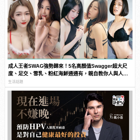
成人王者SWAG強勢歸來！5名高顏值Swagger超大尺
度、足交、雪乳、粉紅海鮮通通有，親自教你人與人的
連結！ | manfashion這樣變型男
生活話題