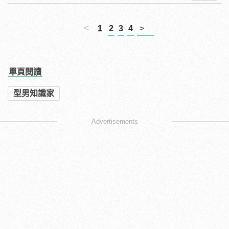
<
1
2
3
4
>
單頁閱讀
型男知識家
Advertisements