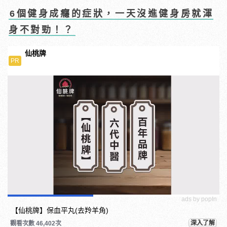
6個健身成癮的症狀，一天沒進健身房就渾
身不對勁！？
仙桃牌
PR
ads by popIn
【仙桃牌】保血平丸(去羚羊角)
深入了解
觀看次數 46,402次