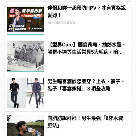
伴侶和妳一起預防HPV，才有資格說
愛妳！
PR・台灣癌症基金會
【型男Care】腰痠背痛、抽筋水腫、
腸胃不適等生活常見5大毛病，暗藏
健康殺機，不注意會要命！
男生喝喜酒該怎麼穿？上衣、褲子、
鞋子「喜宴穿搭」３項全攻略
向脂肪說拜拜！男生最強「8杯水減
肥法」