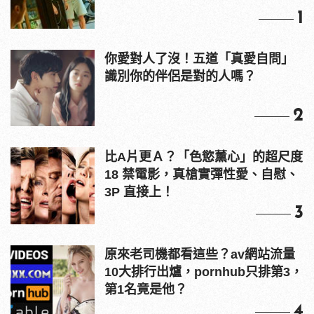
1
你愛對人了沒！五道「真愛自問」
識別你的伴侶是對的人嗎？
2
比A片更Ａ？「色慾薰心」的超尺度
18 禁電影，真槍實彈性愛、自慰、
3P 直接上！
3
原來老司機都看這些？av網站流量
10大排行出爐，pornhub只排第3，
第1名竟是他？
4