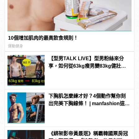
10個增加肌肉的最高飲食規則！
運動健身
【型男TALK LIVE】型男粉絲來分
享，如何從63kg瘦男變83kg健壯猛
男！
下胸肌怎麼練才好？4個動作幫你刻
出完美下胸線條！ | manfashion這樣
變型男
《綁架影帝黃晸珉》稱霸韓國票房冠