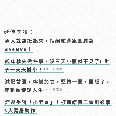
延伸閱讀：
男人就該挺起來，拒絕駝背跟圓肩說
ByeBye！
起床就先做件事，沒三天小腹就不見了! 肚
子一天天變小！
PR・新素簡
減肥首選，檸檬加它，堅持一週，腰細了，
瘦到你懷疑人生
PR・新素簡
炸裂手臂「小老鼠」！打造結實二頭肌必學
6大健身動作