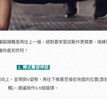
讓鍛鍊難度再往上一級，絕對要來嘗試動作更精實、操練
讓你痠到炸阿！
1. 棒式臀部伸屈
向上，呈現倒V姿勢，再往下推展至接近地面的位置(靠
觸)。建議操作3-5個循環。