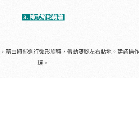
3. 棒式臀部轉體
，藉由髖部進行弧形旋轉，帶動雙腳左右貼地。建議操作3
環。