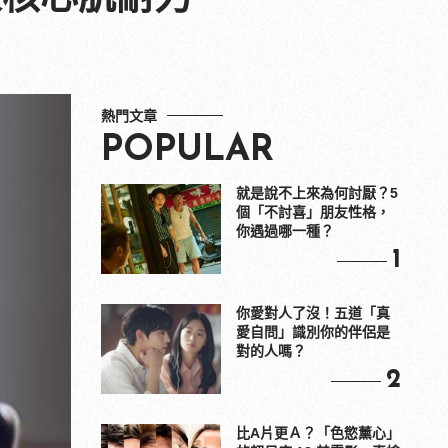
熱門文章
POPULAR
就是說不上來為何討厭？5
個「不討喜」朋友性格，
你遇過哪一種？
1
你愛對人了沒！五道「真
愛自問」識別你的伴侶是
對的人嗎？
2
比A片更Ａ？「色慾薰心」