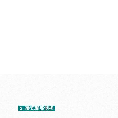
2. 棒式臀部側移