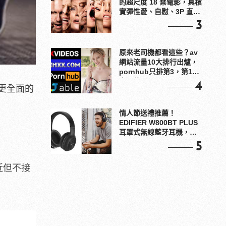
的超尺度 18 禁電影，真槍
實彈性愛、自慰、3P 直接
上！
3
原來老司機都看這些？av
網站流量10大排行出爐，
pornhub只排第3，第1名
竟是他？
4
更全面的
情人節送禮推薦！
EDIFIER W800BT PLUS
耳罩式無線藍牙耳機，在
耳邊傾訴甜言蜜語
5
近但不接