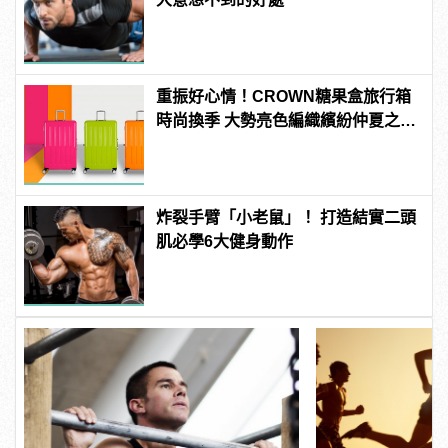
重振好心情！CROWN糖果盒旅行箱
時尚換季 大勢亮色編織繽紛仲夏之
夢！
炸裂手臂「小老鼠」！ 打造結實二頭
肌必學6大健身動作