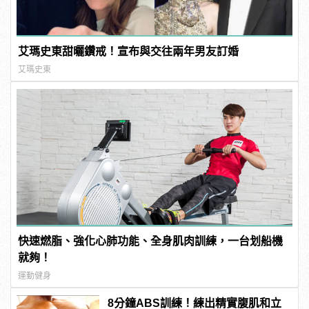
艾瑪史東甜曬鑽戒！宣布與交往兩年男友訂婚
艾瑪史東
快速燃脂、強化心肺功能、全身肌肉訓練，一台划船機
就夠！
運動健身
8分鐘ABS訓練！練出精實腹肌和立