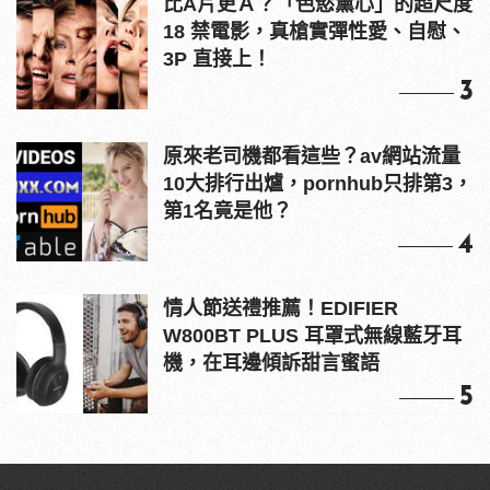
比A片更Ａ？「色慾薰心」的超尺度
18 禁電影，真槍實彈性愛、自慰、
3P 直接上！
3
原來老司機都看這些？av網站流量
10大排行出爐，pornhub只排第3，
第1名竟是他？
4
情人節送禮推薦！EDIFIER
W800BT PLUS 耳罩式無線藍牙耳
機，在耳邊傾訴甜言蜜語
5