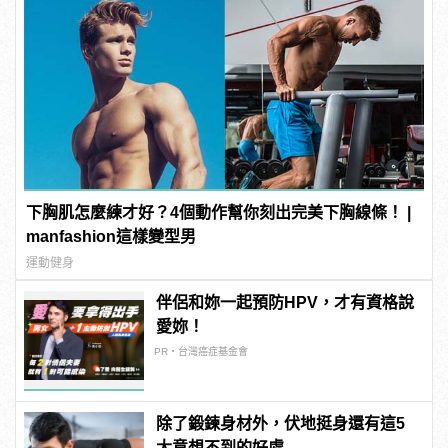
下胸肌怎麼練才好？4個動作幫你刻出完美下胸線條！ |
manfashion這樣變型男
運動健身
伴侶和妳一起預防HPV，才有資格說
愛妳！
PR・台灣癌症基金會
除了鍛鍊身材外，伏地挺身還有這5
大意想不到的好處