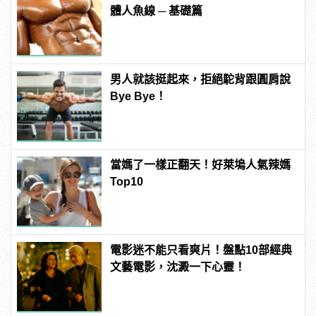
體人魚線 ─ 基礎篇
男人就該挺起來，拒絕駝背跟圓肩說
Bye Bye！
當媽了一樣正翻天！好萊塢人氣辣媽
Top10
電影迷不能只看爽片！盤點10部經典
文藝電影，沈澱一下心靈！