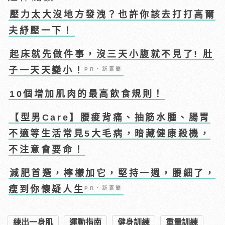
壓力太大沒地方發洩？也許你該去打打高爾
夫紓壓一下！
起床就先做件事，沒三天小腹就不見了! 肚
子一天天變小！
PR・新素簡
10個增加肌肉的最高飲食規則！
【型男Care】腰痠背痛、抽筋水腫、腸胃
不適等生活常見5大毛病，暗藏健康殺機，
不注意會要命！
減肥首選，檸檬加它，堅持一週，腰細了，
瘦到你懷疑人生
PR・新素簡
練出一身肌
運動指南
健身訓練
重量訓練