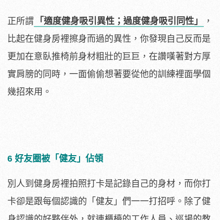
正所謂
「適度健身吸引異性；過度健身吸引同性」
，
比起在健身房裡擦身而過的異性，你發現自己反而是
更加在意臥推椅前身材粗壯的巨巨，在讚嘆著對方厚
實肩膀的同時，一面偷偷想著要從他的訓練裡面學個
幾招來用。
6 好友圈被「健友」佔領
別人到健身房裡拍照打卡是記錄自己的身材，而你打
卡卻是跟每個認識的「健友」們一一打招呼。除了健
身認識的好夥伴外，就連櫃檯的工作人員、巡場的教