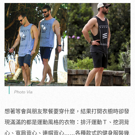
Photo Via
想著等會與朋友聚餐要穿什麼，結果打開衣櫥時卻發
現滿滿的都是運動風格的衣物：排汗運動Ｔ、挖洞背
心、寬肩背心、連帽背心……各種款式的健身服裝幾