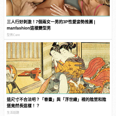
三人行好刺激！7個兩女一男的3P性愛姿勢推薦 |
manfashion這樣變型男
型男Care
這尺寸不合法吧？「春畫」與「浮世繪」裡的陰莖和陰
道竟然長這樣！？
生活話題