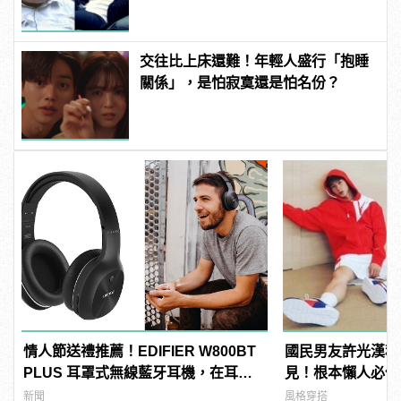
交往比上床還難！年輕人盛行「抱睡
關係」，是怕寂寞還是怕名份？
情人節送禮推薦！EDIFIER W800BT
國民男友許光漢私
PLUS 耳罩式無線藍牙耳機，在耳邊
見！根本懶人必備
傾訴甜言蜜語
啊！
新聞
風格穿搭