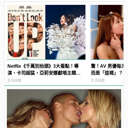
Netflix《千萬別抬頭》3大看點！導
驚！AV 男優每
演、卡司超猛，亞莉安娜獻唱主題
而是「這裡」？ | m
曲？ | manfashion這樣變型男
型男
生活話題
生活話題