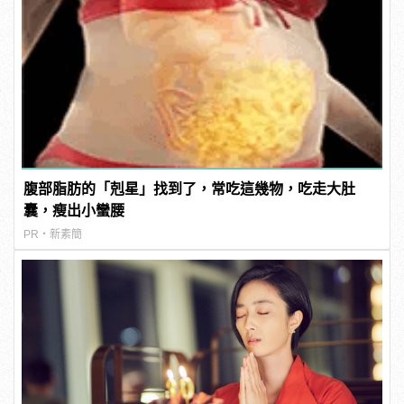
腹部脂肪的「剋星」找到了，常吃這幾物，吃走大肚
囊，瘦出小蠻腰
PR・新素簡