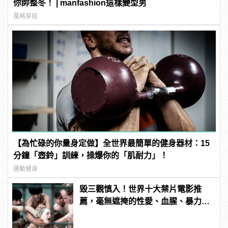
你帥整冬！ | manfashion這樣變型男
風格穿搭
【為忙碌的你量身定做】全世界最簡單的健身器材：15
分鐘「壺鈴」訓練，操爆你的「肌耐力」！
運動健身
毀三觀慎入！世界十大禁片電影推
薦，毫無遮掩的性愛、血腥、暴力、
噁心到極致！