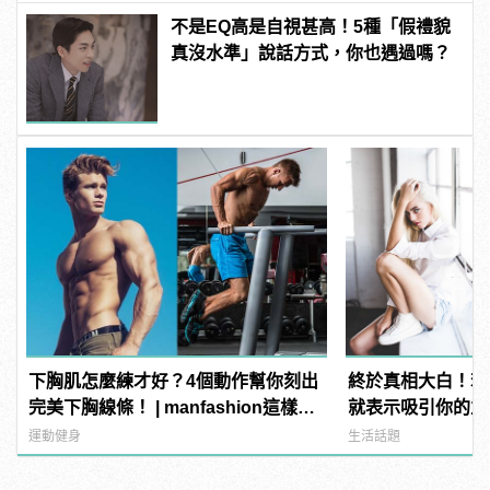
不是EQ高是自視甚高！5種「假禮貌
真沒水準」說話方式，你也遇過嗎？
下胸肌怎麼練才好？4個動作幫你刻出
終於真相大白！若
完美下胸線條！ | manfashion這樣變
就表示吸引你的並
型男
運動健身
生活話題