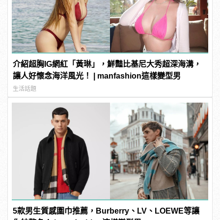
介紹超胸IG網紅「黃琳」，鮮豔比基尼大秀超深海溝，
讓人好懷念海洋風光！ | manfashion這樣變型男
生活話題
5款男生質感圍巾推薦，Burberry、LV、LOEWE等讓