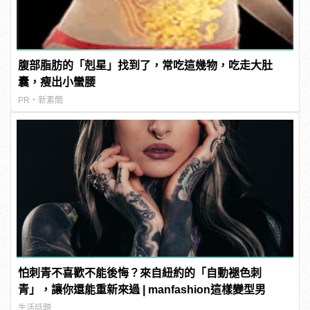
腹部脂肪的「剋星」找到了，常吃這幾物，吃走大肚
囊，瘦出小蠻腰
PR・新素簡
怕刺青不喜歡不能後悔？來自紐約的「自動褪色刺
青」，讓你還能重新來過 | manfashion這樣變型男
生活話題