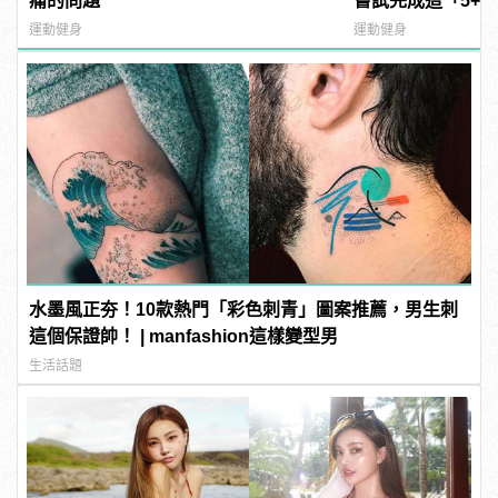
痛的問題
嘗試完成這「5+
運動健身
運動健身
水墨風正夯！10款熱門「彩色刺青」圖案推薦，男生刺
這個保證帥！ | manfashion這樣變型男
生活話題