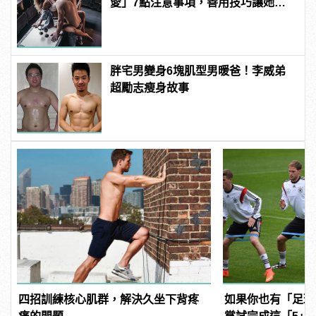
愛」7點注意事項，善用技巧讓她爽
翻天！ | manfashion這樣變型男
胖宅男變身6塊肌型男暖爸！李威弟
超勵志瘦身故事
四招訓練核心肌群，解決久坐下背疼
如果你也有「足球