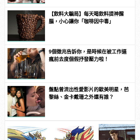
【飲料大騙局】每天喝飲料提神醒
腦，小心讓你「咖啡因中毒」
9個徵兆告訴你，是時候在被工作逼
瘋前去度個假抒發壓力啦！
盤點曾流出性愛影片的歐美明星，芭
黎絲、金卡戴珊之外還有誰？