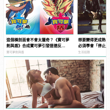
這個橫剖面會不會太獵奇？《寶可夢
想要變得更成熟？
劍與盾》合成寶可夢引發道德反
必須學會「停止」
思！？
寶可夢劍與盾
生活話題