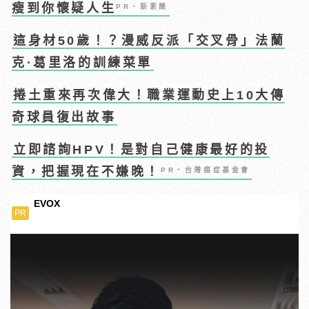
瘦到你懷疑人生
PR・新素簡
這身材50歲！？漫威反派「交叉骨」法蘭
克·葛里洛的訓練菜單
捲土重來再次偉大！職業運動史上10大傳
奇球員復出故事
立即諮詢HPV！是對自己健康最好的投
資，把握現在不嫌晚！
PR・台灣癌症基金會
EVOX
PR