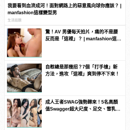
我要看到血流成河！面對網路上的惡意風向球你應該？ |
manfashion這樣變型男
生活話題
驚！AV 男優每天拍片，痛的不是腰
反而是「這裡」？ | manfashion這樣
變型男
自慰總是那幾招？7個「打手槍」新
方法，進攻「這裡」爽到停不下來！
成人王者SWAG強勢歸來！5名高顏
值Swagger超大尺度、足交、雪乳、
粉紅海鮮通通有，親自教你人與人的
連結！ | manfashion這樣變型男