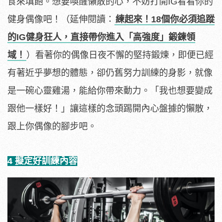
食來填飽。想要喚醒懶散的心，不妨打開IG看看你的
健身偶像吧！（延伸閱讀：
練起來！18個你必須追蹤
的IG健身狂人，直接帶你進入「高強度」鍛鍊領
域！
）看著你的偶像日夜不懈的堅持鍛煉，即便已經
有著近乎夢想的體態，卻仍舊努力訓練的身影，就像
是一碗心靈雞湯，能給你帶來動力。「我也想要變成
跟他一樣好！」讓這樣的念頭踢開內心盤據的懶散，
跟上你偶像的腳步吧。
4 擬定好訓練內容