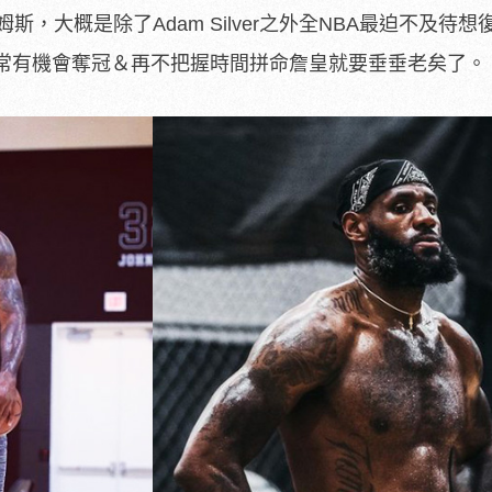
斯，大概是除了Adam Silver之外全NBA最迫不及待想
常有機會奪冠＆再不把握時間拼命詹皇就要垂垂老矣了。