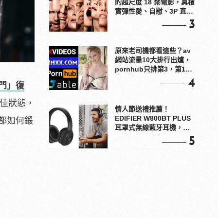
的超尺度 18 禁電影，真槍
實彈性愛、自慰、3P 直接
上！
3
原來老司機都看這些？av
網站流量10大排行出爐，
pornhub只排第3，第1名
竟是他？
4
門」復
最佳狀態，
情人節送禮推薦！
EDIFIER W800BT PLUS
都如何鍛
耳罩式無線藍牙耳機，在
耳邊傾訴甜言蜜語
5