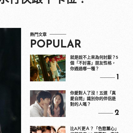
熱門文章
POPULAR
就是說不上來為何討厭？5
個「不討喜」朋友性格，
你遇過哪一種？
1
你愛對人了沒！五道「真
愛自問」識別你的伴侶是
對的人嗎？
2
比A片更Ａ？「色慾薰心」