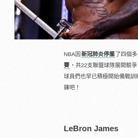
NBA因
新冠肺炎停擺
了四個多
賽
，共22支聯盟球隊展開競
球員們也早已積極開始備戰訓
鍊吧！
LeBron James