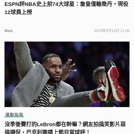
ESPN評NBA史上前74大球星：詹皇僅輸喬丹，現役
12球員上榜
MaxL
2020年5月14日 12:00
運動指南
沒季後賽打的LeBron都在幹嘛？網友拍搞笑影片惡
搞調侃，巴克利邀請上節目當球評！