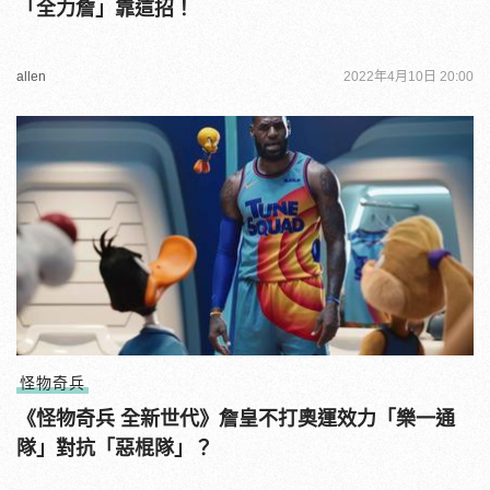
「全力詹」靠這招！
allen
2022年4月10日 20:00
怪物奇兵
《怪物奇兵 全新世代》詹皇不打奧運效力「樂一通
隊」對抗「惡棍隊」？