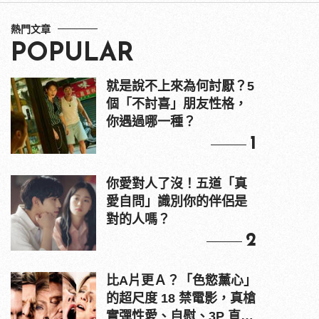
熱門文章
POPULAR
就是說不上來為何討厭？5
個「不討喜」朋友性格，
你遇過哪一種？
1
你愛對人了沒！五道「真
愛自問」識別你的伴侶是
對的人嗎？
2
比A片更Ａ？「色慾薰心」
的超尺度 18 禁電影，真槍
實彈性愛、自慰、3P 直接