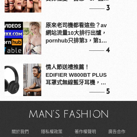
上！
3
原來老司機都看這些？av
網站流量10大排行出爐，
pornhub只排第3，第1名
竟是他？
4
情人節送禮推薦！
EDIFIER W800BT PLUS
耳罩式無線藍牙耳機，在
耳邊傾訴甜言蜜語
5
關於我們
隱私權政策
著作權聲明
廣告合作