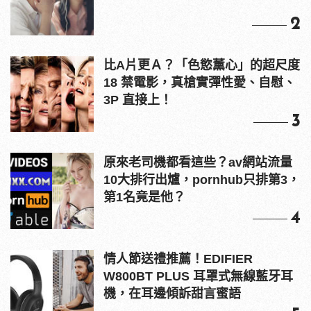
2
比A片更Ａ？「色慾薰心」的超尺度
18 禁電影，真槍實彈性愛、自慰、
3P 直接上！
3
原來老司機都看這些？av網站流量
10大排行出爐，pornhub只排第3，
第1名竟是他？
4
情人節送禮推薦！EDIFIER
W800BT PLUS 耳罩式無線藍牙耳
機，在耳邊傾訴甜言蜜語