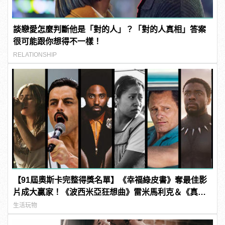
談戀愛怎麼判斷他是「對的人」？「對的人真相」答案
很可能跟你想得不一樣！
RELATIONSHIP
【91屆奧斯卡完整得獎名單】《幸福綠皮書》奪最佳影
片成大贏家！《波西米亞狂想曲》雷米馬利克＆《真
寵》奧莉薇亞柯爾曼封影帝影后！
生活玩物