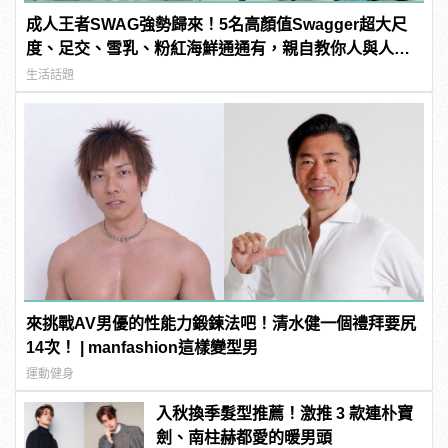
成人王者SWAG強勢歸來！5名高顏值Swagger超大尺
度、足交、雪乳、粉紅海鮮通通有，親自教你人與人的
連結！ | manfashion這樣變型男
生活話題
來挑戰AV男優的性能力鍛鍊法吧！清水健一個禮拜要尻
14次！ | manfashion這樣變型男
運動健身
入秋換季髮型推薦！激推 3 款連朴寶
劍、南柱赫都愛的暖男頭