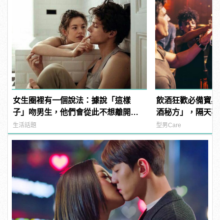
女生圈裡有一個說法：據說「這樣
飲酒狂歡必備寶典
子」吻男生，他們會從此不想離開自
酒秘方」，隔天不
己！
生活話題
型男Care