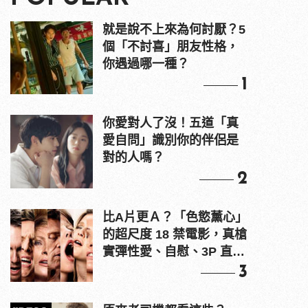
就是說不上來為何討厭？5
個「不討喜」朋友性格，
你遇過哪一種？
1
你愛對人了沒！五道「真
愛自問」識別你的伴侶是
對的人嗎？
2
比A片更Ａ？「色慾薰心」
的超尺度 18 禁電影，真槍
實彈性愛、自慰、3P 直接
上！
3