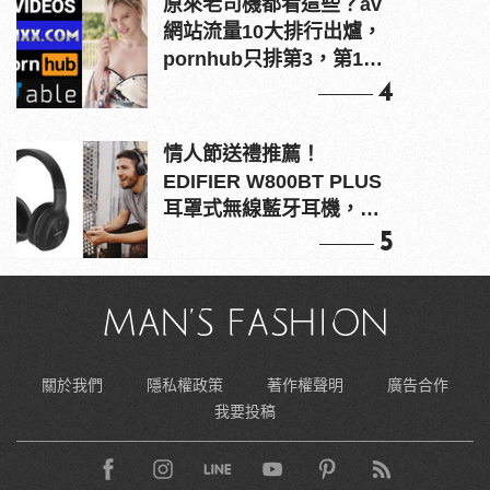
原來老司機都看這些？av
網站流量10大排行出爐，
pornhub只排第3，第1名
竟是他？
4
情人節送禮推薦！
EDIFIER W800BT PLUS
耳罩式無線藍牙耳機，在
耳邊傾訴甜言蜜語
5
關於我們
隱私權政策
著作權聲明
廣告合作
我要投稿