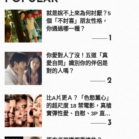
就是說不上來為何討厭？5
個「不討喜」朋友性格，
你遇過哪一種？
1
你愛對人了沒！五道「真
愛自問」識別你的伴侶是
對的人嗎？
2
比A片更Ａ？「色慾薰心」
的超尺度 18 禁電影，真槍
實彈性愛、自慰、3P 直接
上！
3