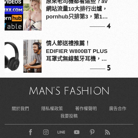
原來老司機都看這些？av
網站流量10大排行出爐，
pornhub只排第3，第1名
竟是他？
4
情人節送禮推薦！
EDIFIER W800BT PLUS
耳罩式無線藍牙耳機，在
耳邊傾訴甜言蜜語
5
關於我們
隱私權政策
著作權聲明
廣告合作
我要投稿