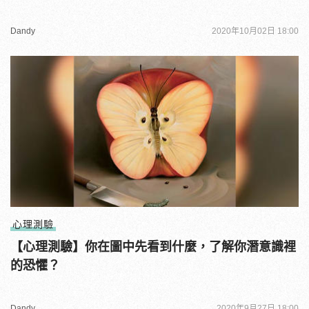
Dandy
2020年10月02日 18:00
心理測驗
【心理測驗】你在圖中先看到什麼，了解你潛意識裡
的恐懼？
Dandy
2020年9月27日 18:00