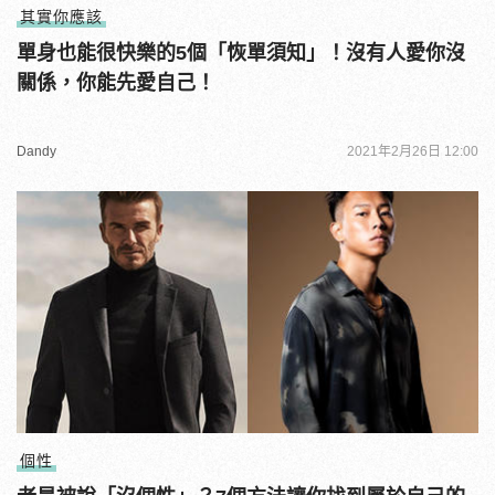
其實你應該
單身也能很快樂的5個「恢單須知」！沒有人愛你沒
關係，你能先愛自己！
Dandy
2021年2月26日 12:00
個性