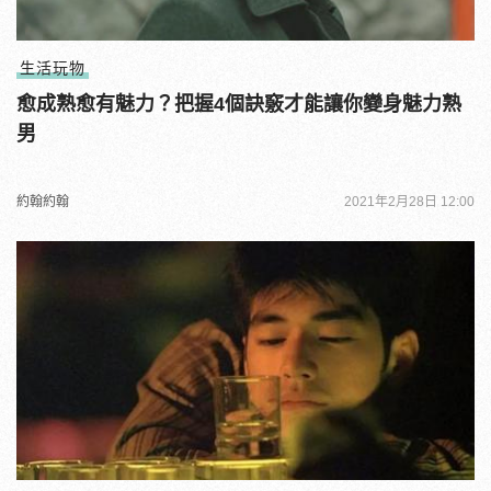
生活玩物
愈成熟愈有魅力？把握4個訣竅才能讓你變身魅力熟
男
約翰約翰
2021年2月28日 12:00