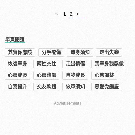
<
1
2
>
單頁閱讀
其實你應該
分手療傷
單身須知
走出失戀
恢復單身
兩性交往
走出情傷
我單身我驕傲
心靈成長
心靈雞湯
自我成長
心態調整
自我提升
交友軟體
恢單須知
戀愛微講座
Advertisements