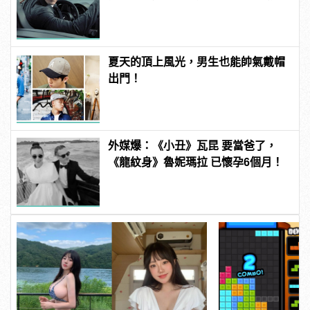
心！
夏天的頂上風光，男生也能帥氣戴帽
出門！
外媒爆：《小丑》瓦昆 要當爸了，
《龍紋身》魯妮瑪拉 已懷孕6個月！