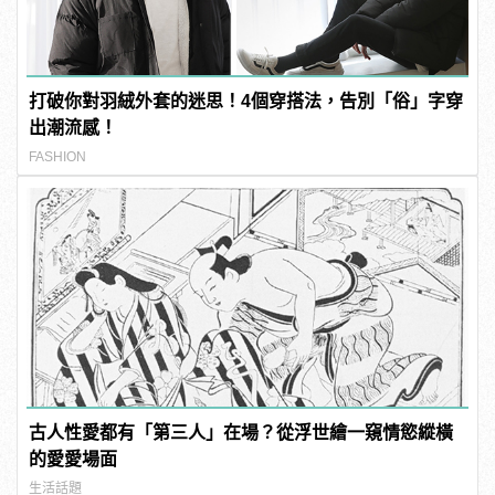
打破你對羽絨外套的迷思！4個穿搭法，告別「俗」字穿
出潮流感！
FASHION
古人性愛都有「第三人」在場？從浮世繪一窺情慾縱橫
的愛愛場面
生活話題