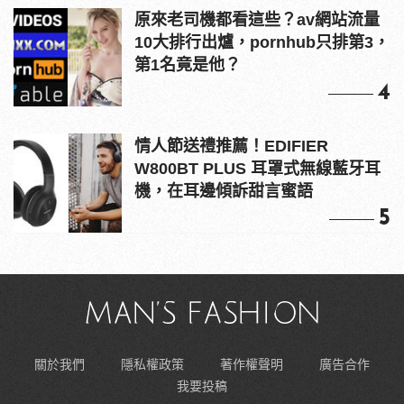
原來老司機都看這些？av網站流量
10大排行出爐，pornhub只排第3，
第1名竟是他？
4
情人節送禮推薦！EDIFIER
W800BT PLUS 耳罩式無線藍牙耳
機，在耳邊傾訴甜言蜜語
5
關於我們
隱私權政策
著作權聲明
廣告合作
我要投稿