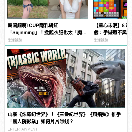
韓國超萌I CUP隱乳網紅
【童心未泯】8 款
「Sejinming」！掀起衣服也太「胸」
戲：手遊還不興盛
了吧！ | manfashion這樣變型男
這些長大！
生活話題
生活話題
山寨《侏羅紀世界》！《三疊紀世界》《風飛鯊》推手
「瘋人院影業」如何片片賺錢？
ENTERTAINMENT