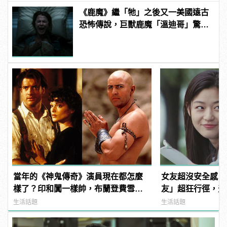
《鹿魔》繼「牠」之後又一美國遠古
恐怖傳說，巨獸鹿魔「溫迪哥」驚嚇
現身！ | manfashion這樣變型男
當年的《神鬼傳奇》演員現在都怎麼
女友超沒安全感？
樣了？印和闐一樣帥，布蘭登費雪大
友」超狂行徑，天天
發福！
諜！
生活話題
生活話題