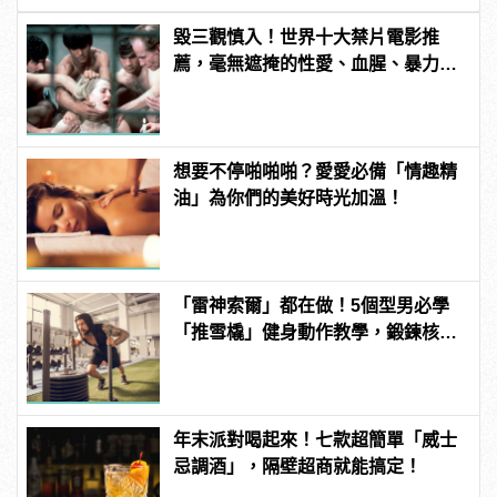
毀三觀慎入！世界十大禁片電影推
薦，毫無遮掩的性愛、血腥、暴力、
噁心到極致！ | manfashion這樣變型
男
想要不停啪啪啪？愛愛必備「情趣精
油」為你們的美好時光加溫！
「雷神索爾」都在做！5個型男必學
「推雪橇」健身動作教學，鍛鍊核心
增加爆發力！ | manfashion這樣變型
男
年末派對喝起來！七款超簡單「威士
忌調酒」，隔壁超商就能搞定！