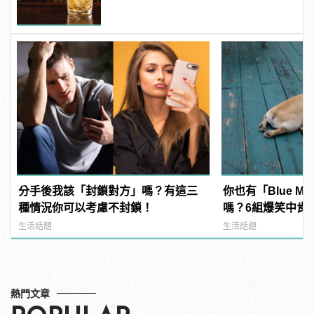
分手後我該「封鎖對方」嗎？有這三
你也有「Blue M
種情況你可以考慮不封鎖！
嗎？6組爆笑中肯
「這不就是禮拜一
生活話題
生活話題
熱門文章