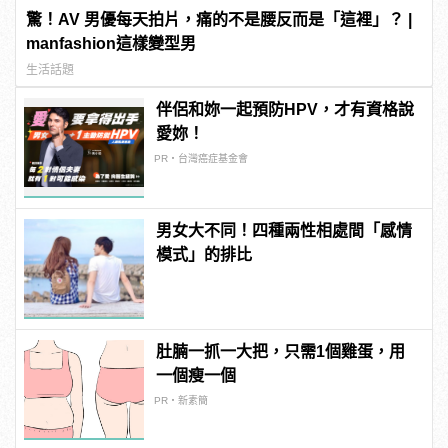
驚！AV 男優每天拍片，痛的不是腰反而是「這裡」？ |
manfashion這樣變型男
生活話題
伴侶和妳一起預防HPV，才有資格說
愛妳！
PR・台灣癌症基金會
男女大不同！四種兩性相處間「感情
模式」的排比
肚腩一抓一大把，只需1個雞蛋，用
一個瘦一個
PR・新素簡