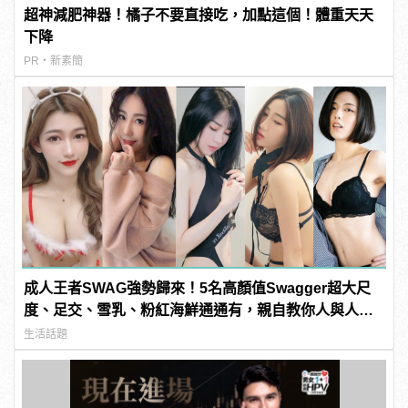
超神減肥神器！橘子不要直接吃，加點這個！體重天天
下降
PR・新素簡
成人王者SWAG強勢歸來！5名高顏值Swagger超大尺
度、足交、雪乳、粉紅海鮮通通有，親自教你人與人的
連結！ | manfashion這樣變型男
生活話題