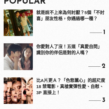
POPULAR
就是說不上來為何討厭？5個「不討
喜」朋友性格，你遇過哪一種？
1
你愛對人了沒！五道「真愛自問」
識別你的伴侶是對的人嗎？
2
比A片更Ａ？「色慾薰心」的超尺度
18 禁電影，真槍實彈性愛、自慰、
3P 直接上！
3