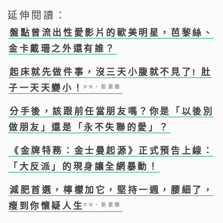
延伸閱讀：
盤點曾流出性愛影片的歐美明星，芭黎絲、
金卡戴珊之外還有誰？
起床就先做件事，沒三天小腹就不見了! 肚
子一天天變小！
PR・新素簡
分手後，該跟前任當朋友嗎？你是「以後別
做朋友」還是「永不失聯的愛」？
《金牌特務：金士曼起源》正式預告上線：
「大反派」的現身讓全網暴動！
減肥首選，檸檬加它，堅持一週，腰細了，
瘦到你懷疑人生
PR・新素簡