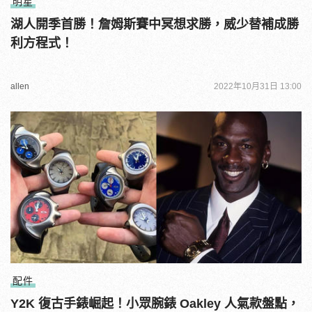
明星
湖人開季首勝！詹姆斯賽中冥想求勝，威少替補成勝
利方程式！
allen
2022年10月31日 13:00
配件
Y2K 復古手錶崛起！小眾腕錶 Oakley 人氣款盤點，