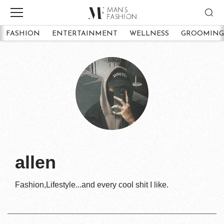
FASHION
ENTERTAINMENT
WELLNESS
GROOMING
allen
Fashion,Lifestyle...and every cool shit I like.