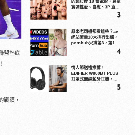
的超尺度 18 禁電影，真槍
實彈性愛、自慰、3P 直接
上！
3
原來老司機都看這些？av
網站流量10大排行出爐，
pornhub只排第3，第1名
竟是他？
4
聯盟墊底
！
情人節送禮推薦！
EDIFIER W800BT PLUS
耳罩式無線藍牙耳機，在
耳邊傾訴甜言蜜語
5
的戰績，