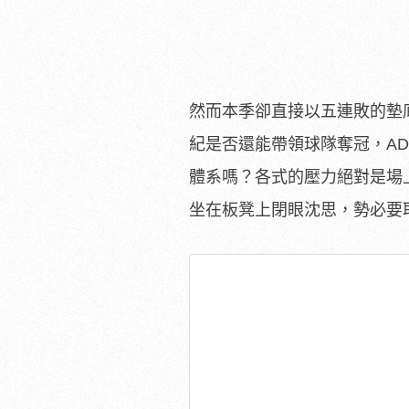
然而本季卻直接以五連敗的墊底戰
紀是否還能帶領球隊奪冠，AD的
體系嗎？各式的壓力絕對是場
坐在板凳上閉眼沈思，勢必要