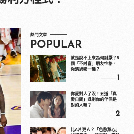
熱門文章
POPULAR
就是說不上來為何討厭？5
個「不討喜」朋友性格，
你遇過哪一種？
1
你愛對人了沒！五道「真
愛自問」識別你的伴侶是
對的人嗎？
2
比A片更Ａ？「色慾薰心」