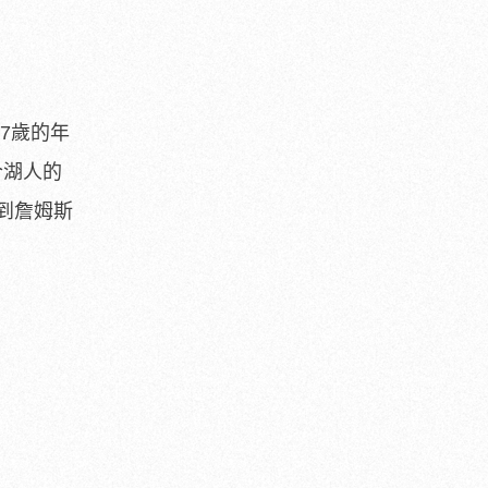
37歲的年
合湖人的
到詹姆斯