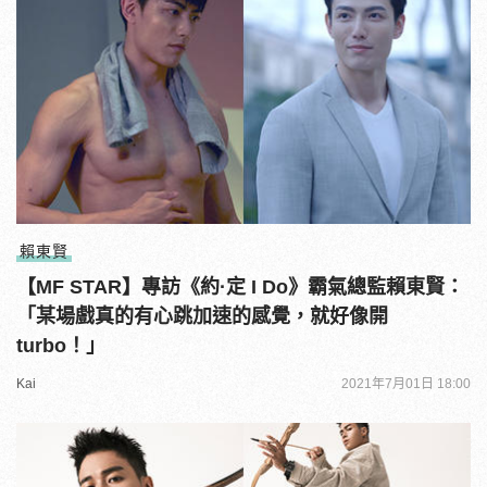
賴東賢
【MF STAR】專訪《約·定 I Do》霸氣總監賴東賢：
「某場戲真的有心跳加速的感覺，就好像開
turbo！」
Kai
2021年7月01日 18:00