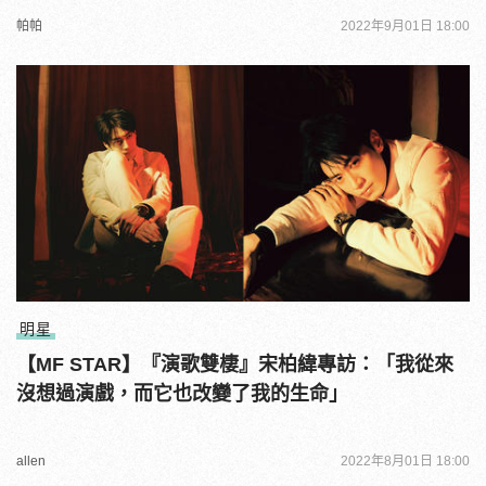
帕帕
2022年9月01日 18:00
明星
【MF STAR】『演歌雙棲』宋柏緯專訪：「我從來
沒想過演戲，而它也改變了我的生命」
allen
2022年8月01日 18:00