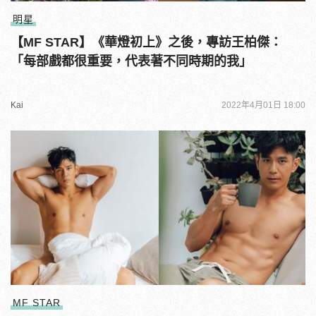
明星
【MF STAR】《華燈初上》之後，專訪王柏傑：
「每部戲都很重要，代表著不同時期的我」
Kai
2022年4月01日 18:00
MF STAR