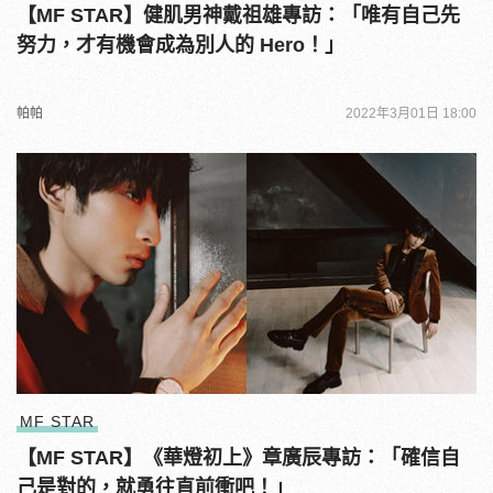
【MF STAR】健肌男神戴祖雄專訪：「唯有自己先
努力，才有機會成為別人的 Hero！」
帕帕
2022年3月01日 18:00
MF STAR
【MF STAR】《華燈初上》章廣辰專訪：「確信自
己是對的，就勇往直前衝吧！」