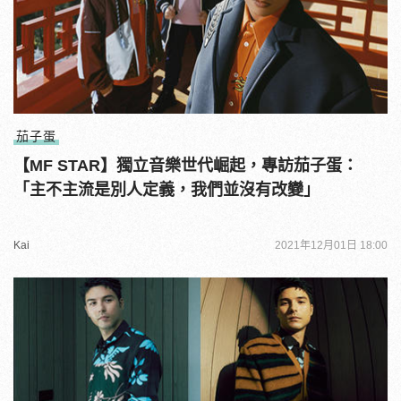
茄子蛋
【MF STAR】獨立音樂世代崛起，專訪茄子蛋：
「主不主流是別人定義，我們並沒有改變」
Kai
2021年12月01日 18:00