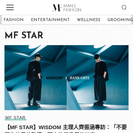
FASHION
ENTERTAINMENT
WELLNESS
GROOMING
MF STAR
MF STAR
【MF STAR】WISDOM 主理人齊振涵專訪：「不要