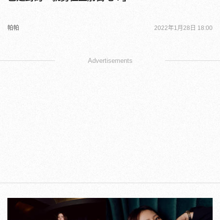
帕帕
2022年1月28日 18:00
Advertisements