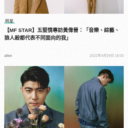
明星
【MF STAR】五堅情專訪黃偉晉：「音樂、綜藝、
狼人殺都代表不同面向的我」
allen
2022年4月29日 18:00