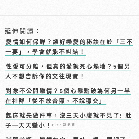
延伸閱讀：
愛情如何保鮮？談好戀愛的秘訣在於「三不
一要」，學會就能不糾結！
性愛可分離，但真的愛就死心塌地？5個男
人不想告訴你的交往現實！
對象不公開戀情？5個心態點破為何另一半
在社群「從不放合照、不說穩交」
起床就先做件事，沒三天小腹就不見了! 肚
子一天天變小！
PR・新素簡