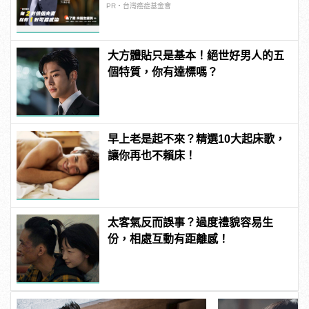
PR・台灣癌症基金會
大方體貼只是基本！絕世好男人的五
個特質，你有達標嗎？
早上老是起不來？精選10大起床歌，
讓你再也不賴床！
太客氣反而誤事？過度禮貌容易生
份，相處互動有距離感！