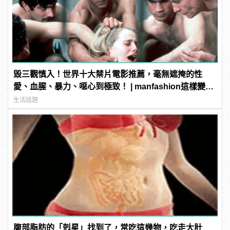
毀三觀慎入！世界十大禁片電影推薦，毫無遮掩的性
愛、血腥、暴力、噁心到極致！ | manfashion這樣變型
男
生活話題
腹部脂肪的「剋星」找到了，常吃這幾物，吃走大肚