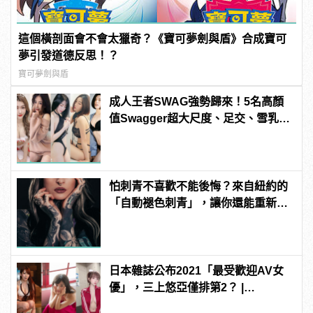
這個橫剖面會不會太獵奇？《寶可夢劍與盾》合成寶可
夢引發道德反思！？
寶可夢劍與盾
成人王者SWAG強勢歸來！5名高顏
值Swagger超大尺度、足交、雪乳、
粉紅海鮮通通有，親自教你人與人的
連結！ | manfashion這樣變型男
怕刺青不喜歡不能後悔？來自紐約的
「自動褪色刺青」，讓你還能重新來
過 | manfashion這樣變型男
日本雜誌公布2021「最受歡迎AV女
優」，三上悠亞僅排第2？ |
manfashion這樣變型男