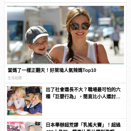
當媽了一樣正翻天！好萊塢人氣辣媽Top10
生活話題
出了社會還長不大？職場最可怕的六
種「巨嬰行為」，簡直比小人還討
厭！
日本舉辦超荒謬「乳搖大賽」！超過