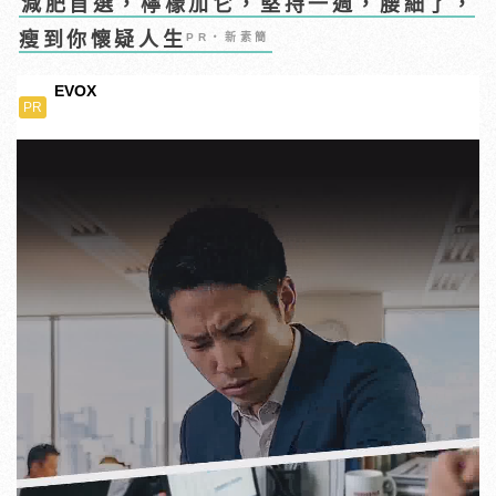
減肥首選，檸檬加它，堅持一週，腰細了，
瘦到你懷疑人生
PR・新素簡
EVOX
PR