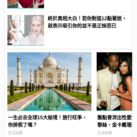
終於真相大白！若你對這12點著迷，
就表示吸引你的並不是正妹而已
一生必去全球15大秘境！旅行旺季，
盤點曾流出性愛影
你排假了嗎？
黎絲、金卡戴珊之
生活話題
生活話題