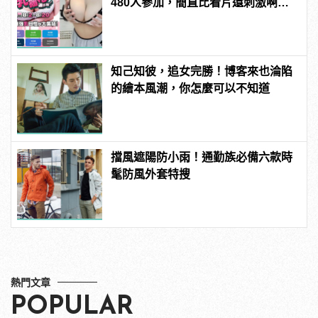
480人參加，簡直比看片還刺激啊！ |
manfashion這樣變型男
知己知彼，追女完勝！博客來也淪陷
的繪本風潮，你怎麼可以不知道
擋風遮陽防小雨！通勤族必備六款時
髦防風外套特搜
熱門文章
POPULAR