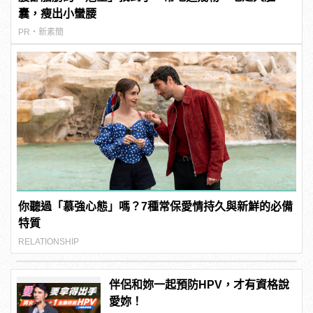
囊，瘦出小蠻腰
PR・新素簡
你聽過「慕強心態」嗎？7種常保愛情持久與新鮮的必備
特質
RELATIONSHIP
伴侶和妳一起預防HPV，才有資格說
愛妳！