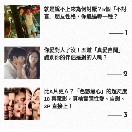
就是說不上來為何討厭？5個「不討
喜」朋友性格，你遇過哪一種？
1
你愛對人了沒！五道「真愛自問」
識別你的伴侶是對的人嗎？
2
比A片更Ａ？「色慾薰心」的超尺度
18 禁電影，真槍實彈性愛、自慰、
3P 直接上！
3