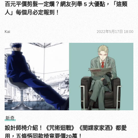
百元平價剪髮一定爛？網友列舉 5 大優點，「這類
人」每個月必定報到！
Kai
2022年5月17日 18:00
新奇
設計師椅介紹！《咒術迴戰》《間諜家家酒》都愛
用，五條悟同款椅竟要價20萬！