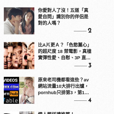
你愛對人了沒！五道「真
愛自問」識別你的伴侶是
對的人嗎？
2
比A片更Ａ？「色慾薰心」
的超尺度 18 禁電影，真槍
實彈性愛、自慰、3P 直接
上！
3
原來老司機都看這些？av
網站流量10大排行出爐，
pornhub只排第3，第1名
竟是他？
4