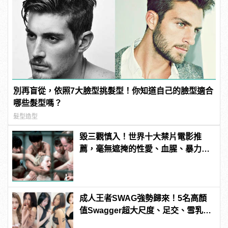
別再盲從，依照7大臉型挑髮型！你知道自己的臉型適合
哪些髮型嗎？
髮型造型
毀三觀慎入！世界十大禁片電影推
薦，毫無遮掩的性愛、血腥、暴力、
噁心到極致！ | manfashion這樣變型
男
成人王者SWAG強勢歸來！5名高顏
值Swagger超大尺度、足交、雪乳、
粉紅海鮮通通有，親自教你人與人的