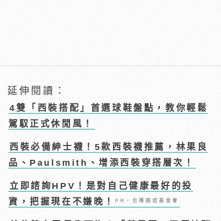
延伸閱讀：
4雙「西裝搭配」首選球鞋盤點，教你輕鬆
駕馭正式休閒風！
西裝必備紳士襪！5款西裝襪推薦，林果良
品、Paulsmith、增添西裝穿搭層次！
立即諮詢HPV！是對自己健康最好的投
資，把握現在不嫌晚！
PR・台灣癌症基金會