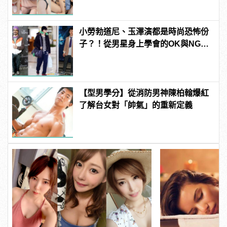
連結！ | manfashion這樣變型男
小勞勃道尼、玉澤演都是時尚恐怖份
子？！從男星身上學會的OK與NG穿
搭
【型男學分】從消防男神陳柏翰爆紅
了解台女對「帥氣」的重新定義