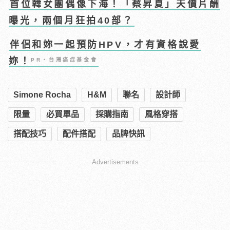
首位韓女團偶像下海！「蔡昇夏」天價片酬
曝光，兩個月狂拍40部？
伴侶和妳一起預防HPV，才有資格說愛
妳！
PR・台灣癌症基金會
Simone Rocha
H&M
聯名
設計師
限量
必買單品
採購指南
風格穿搭
搭配技巧
配件搭配
品牌快訊
Advertisements