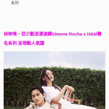
系列
林映唯、范少勳浪漫演繹
Simone Rocha x H&M
聯
名系列
呈現動人氛圍