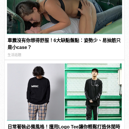
車震沒有你想得舒服！6大缺點盤點：姿勢少、易抽筋只
是小case？
生活話題
日常著裝必備風格！擅用Logo Tee讓你輕鬆打造休閒時