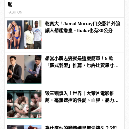
髦
FASHION
乾真大！Jamal Murray口交影片外流
讓人想起詹皇、Ibaka也有30公分驚
人巨根！
想當小蘇志燮就是這麼簡單！5 款
「蘇式髮型」推薦，也許比贊恩寸頭
更適合你！
毀三觀慎入！世界十大禁片電影推
薦，毫無遮掩的性愛、血腥、暴力、
噁心到極致！
為什麼你的戀情總是無法持久？5句