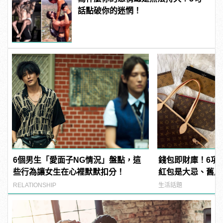
話點破你的迷惘！
6個男生「愛面子NG情況」盤點，這
錢包即財庫！6項
些行為讓女生在心裡默默扣分！
紅包是大忌、舊皮
RELATIONSHIP
生活話題