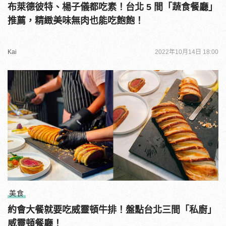
布萊德彼特、楊子儀都吃素！台北 5 間「蔬食餐廳」
推薦，精緻美味無肉也能吃飽飽！
Kai
2022年10月14日 18:00
美食
約會大餐就要吃威靈頓牛排！盤點台北三間「私廚」
威靈頓餐廳！