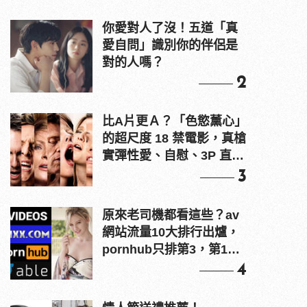
你愛對人了沒！五道「真
愛自問」識別你的伴侶是
對的人嗎？
2
比A片更Ａ？「色慾薰心」
的超尺度 18 禁電影，真槍
實彈性愛、自慰、3P 直接
上！
3
原來老司機都看這些？av
網站流量10大排行出爐，
pornhub只排第3，第1名
竟是他？
4