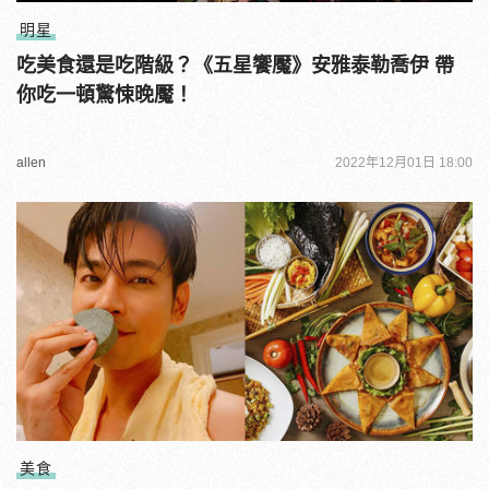
明星
吃美食還是吃階級？《五星饗魘》安雅泰勒喬伊 帶
你吃一頓驚悚晚魘！
allen
2022年12月01日 18:00
美食