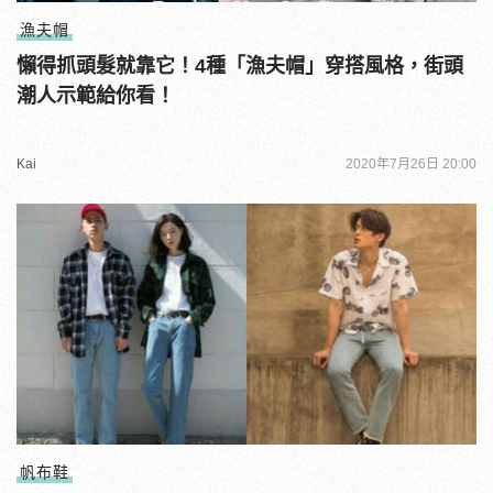
漁夫帽
懶得抓頭髮就靠它！4種「漁夫帽」穿搭風格，街頭
潮人示範給你看！
Kai
2020年7月26日 20:00
帆布鞋