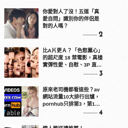
你愛對人了沒！五道「真
愛自問」識別你的伴侶是
對的人嗎？
2
比A片更Ａ？「色慾薰心」
的超尺度 18 禁電影，真槍
實彈性愛、自慰、3P 直接
上！
3
原來老司機都看這些？av
網站流量10大排行出爐，
pornhub只排第3，第1名
竟是他？
4