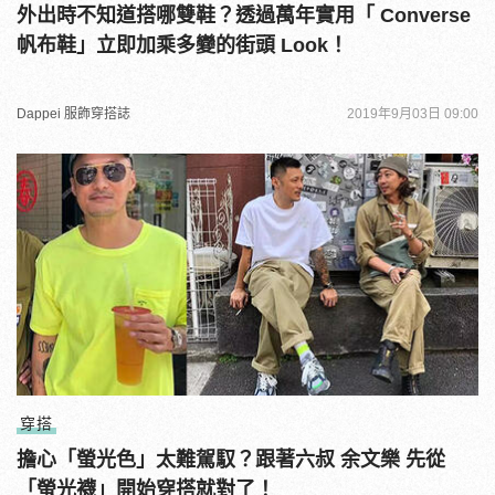
外出時不知道搭哪雙鞋？透過萬年實用「 Converse
帆布鞋」立即加乘多變的街頭 Look！
Dappei 服飾穿搭誌
2019年9月03日 09:00
穿搭
擔心「螢光色」太難駕馭？跟著六叔 余文樂 先從
「螢光襪」開始穿搭就對了！