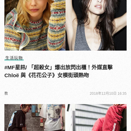
生活玩物
#MF星訊/ 「超殺女」爆出放閃出櫃！外媒直擊
Chloë 與《花花公子》女模街頭熱吻
教
2018年12月10日 16:35