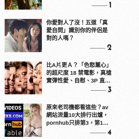
1
你愛對人了沒！五道「真
愛自問」識別你的伴侶是
對的人嗎？
2
比A片更Ａ？「色慾薰心」
的超尺度 18 禁電影，真槍
實彈性愛、自慰、3P 直接
上！
3
原來老司機都看這些？av
網站流量10大排行出爐，
pornhub只排第3，第1名
竟是他？
4