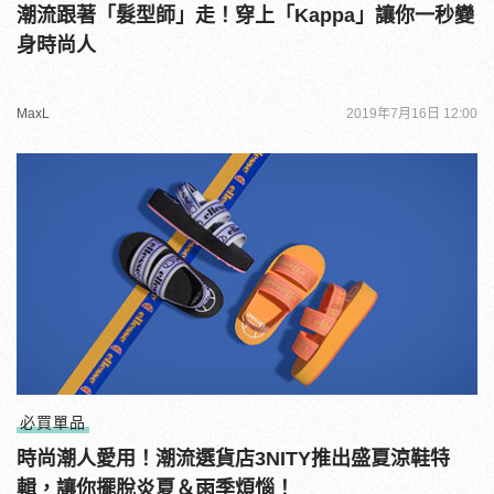
潮流跟著「髮型師」走！穿上「Kappa」讓你一秒變
身時尚人
MaxL
2019年7月16日 12:00
必買單品
時尚潮人愛用！潮流選貨店3NITY推出盛夏涼鞋特
輯，讓你擺脫炎夏＆雨季煩惱！