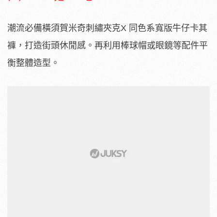
潮流必備橫須賀米奇刺繡夾克X 同色系寬版牛仔卡其
褲，打造街頭休閒感。再利用棒球帽或眼鏡等配件平
衡整體造型。