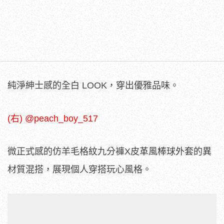
純淨紳士感的全白 LOOK，穿出優雅品味。
(右) @peach_boy_517
微正式感的仿羊毛格紋九分褲X皮革風棒球外套的異
材質混搭，展現個人穿搭玩心風格。