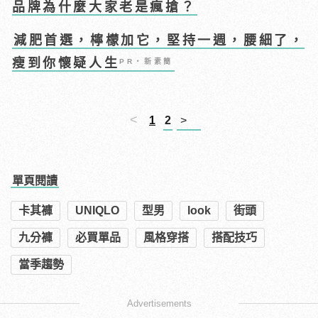
品牌為什麼大家老是瘋搶？
減肥首選，檸檬加它，堅持一週，腰細了，
瘦到你懷疑人生
PR・新素簡
<
1
2
>
單頁閱讀
卡其褲
UNIQLO
型男
look
街頭
九分褲
必買單品
風格穿搭
搭配技巧
當季趨勢
Advertisements