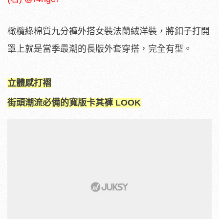
橄欖綠棉質九分褲外搭女裝法蘭絨洋裝，將釦子打開
罩上就是當季最潮的長版外套穿搭，完全有型。
立體感打褶
街頭潮流必備的寬版卡其褲 LOOK