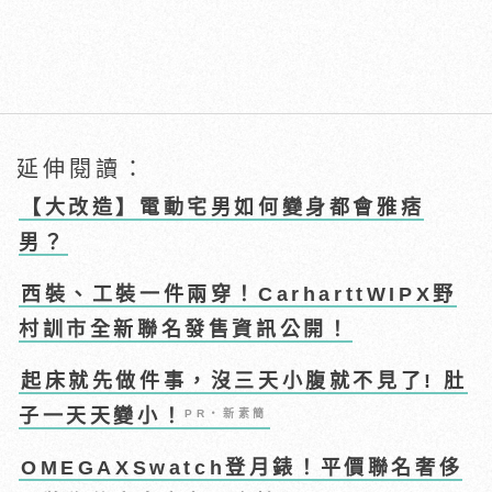
延伸閱讀：
【大改造】電動宅男如何變身都會雅痞
男？
西裝、工裝一件兩穿！CarharttWIPX野
村訓市全新聯名發售資訊公開！
起床就先做件事，沒三天小腹就不見了! 肚
子一天天變小！
PR・新素簡
OMEGAXSwatch登月錶！平價聯名奢侈