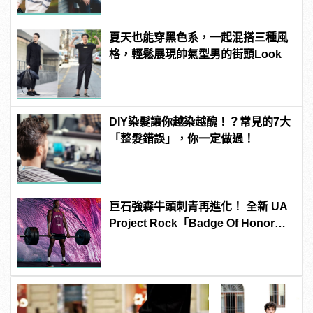
夏天也能穿黑色系，一起混搭三種風
格，輕鬆展現帥氣型男的街頭Look
DIY染髮讓你越染越醜！？常見的7大
「整髮錯誤」，你一定做過！
巨石強森牛頭刺青再進化！ 全新 UA
Project Rock「Badge Of Honor」
威猛上架