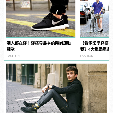
潮人都在穿！穿搭界最夯的時尚運動
【看電影學穿搭】
鞋款
我》4大重點單品，
潮！
FASHION
FASHION