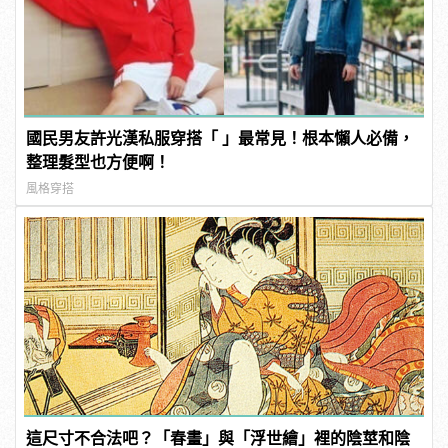
國民男友許光漢私服穿搭「 」最常見！根本懶人必備，
整理髮型也方便啊！
風格穿搭
這尺寸不合法吧？「春畫」與「浮世繪」裡的陰莖和陰