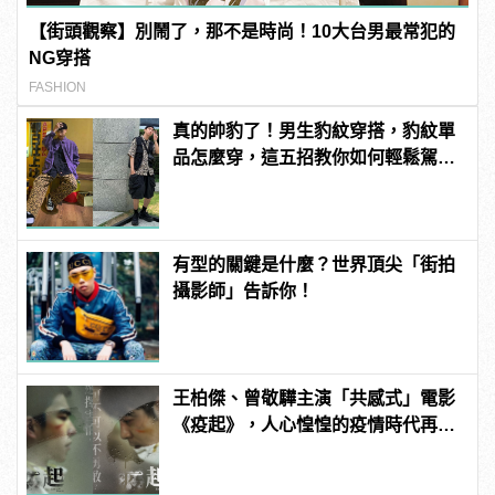
【街頭觀察】別鬧了，那不是時尚！10大台男最常犯的
NG穿搭
FASHION
真的帥豹了！男生豹紋穿搭，豹紋單
品怎麼穿，這五招教你如何輕鬆駕
馭！
有型的關鍵是什麼？世界頂尖「街拍
攝影師」告訴你！
王柏傑、曾敬驊主演「共感式」電影
《疫起》，人心惶惶的疫情時代再度
上演！