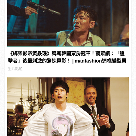
《綁架影帝黃晸珉》稱霸韓國票房冠軍！觀眾讚：「追
擊者」後最刺激的驚悚電影！ | manfashion這樣變型男
生活話題