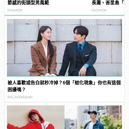
節感的街頭型男風範
長灘、峇里島「海
件！
FASHION
FASHION
被人喜歡或告白就秒冷掉？6個「蛙化現象」你也有這個
困擾嗎？
RELATIONSHIP