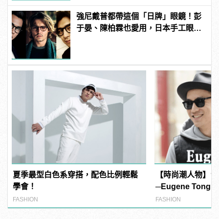
強尼戴普都帶這個「日牌」眼鏡！彭
于晏、陳柏霖也愛用，日本手工眼鏡
TVR！
夏季最型白色系穿搭，配色比例輕鬆
【時尚潮人物】台
學會！
─Eugene Tong
FASHION
FASHION