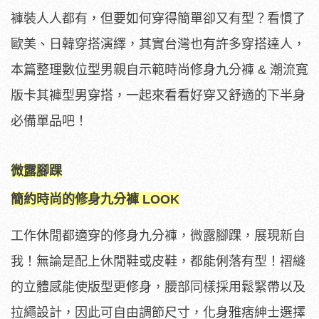
褲裝人人都有，但要如何穿得簡單卻又有型？看慣了
歐美、日韓穿搭演繹，其實台灣也有許多穿搭達人，
本篇整理數位型男親自示範時尚修身九分褲 & 潮流寬
版卡其褲型男穿搭，一起來看看好穿又舒適的下半身
必備單品吧！
微露腳踝
簡約時尚的修身九分褲 LOOK
工作休閒都適穿的修身九分褲，微露腳踝，展現新自
我！無論是配上休閒鞋或皮鞋，都能俐落有型！褶縫
的立體感能使版型更修身，腰部同樣採用鬆緊帶以及
拉繩設計，因此可自由調節尺寸，化身雅痞紳士選擇