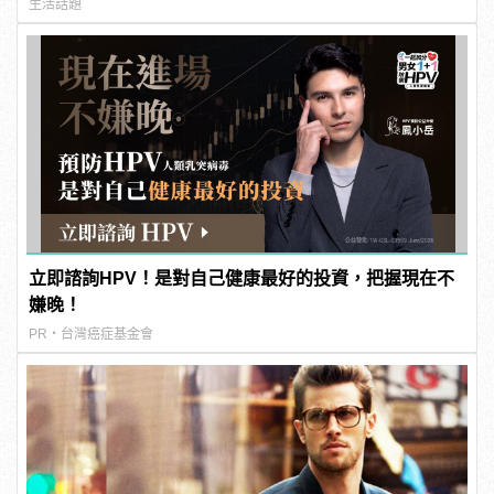
連結！ | manfashion這樣變型男
生活話題
立即諮詢HPV！是對自己健康最好的投資，把握現在不
嫌晚！
PR・台灣癌症基金會