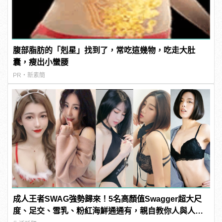
腹部脂肪的「剋星」找到了，常吃這幾物，吃走大肚
囊，瘦出小蠻腰
PR・新素簡
成人王者SWAG強勢歸來！5名高顏值Swagger超大尺
度、足交、雪乳、粉紅海鮮通通有，親自教你人與人的