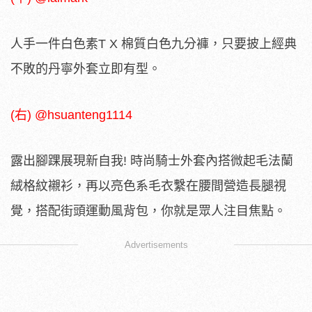
人手一件白色素T X 棉質白色九分褲，只要披上經典
不敗的丹寧外套立即有型。
(右) @hsuanteng1114
露出腳踝展現新自我! 時尚騎士外套內搭微起毛法蘭
絨格紋襯衫，再以亮色系毛衣繫在腰間營造長腿視
覺，搭配街頭運動風背包，你就是眾人注目焦點。
Advertisements