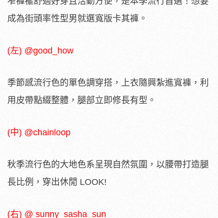
窄褲襬舒適好穿且活動方便，是本季流行首選！想要
成為街頭率性型男就選寬版卡其褲。
(左) @good_how
季節感流行色的單色調穿搭，上衣隨興紮進寬褲，利
用皮帶點綴整體，腿部立即修長有型。
(中) @chainloop
秋季流行色的大地色系呈現自然氛圍，以腰帶打造腿
長比例，穿出休閒 LOOK!
(右) @ sunny_sasha_sun