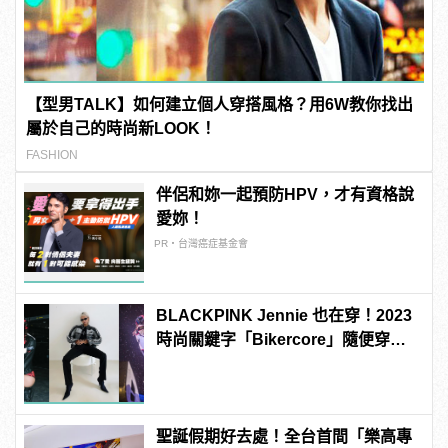
【型男TALK】如何建立個人穿搭風格？用6W教你找出
屬於自己的時尚新LOOK！
FASHION
伴侶和妳一起預防HPV，才有資格說
愛妳！
PR・台灣癌症基金會
BLACKPINK Jennie 也在穿！2023
時尚關鍵字「Bikercore」隨便穿都
帥到掉渣！
聖誕假期好去處！全台首間「樂高專