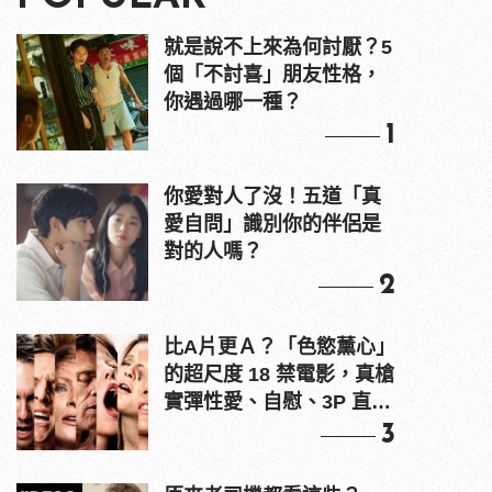
就是說不上來為何討厭？5
個「不討喜」朋友性格，
你遇過哪一種？
1
你愛對人了沒！五道「真
愛自問」識別你的伴侶是
對的人嗎？
2
比A片更Ａ？「色慾薰心」
的超尺度 18 禁電影，真槍
實彈性愛、自慰、3P 直接
上！
3