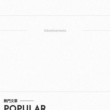
Advertisements
熱門文章
POPULAR