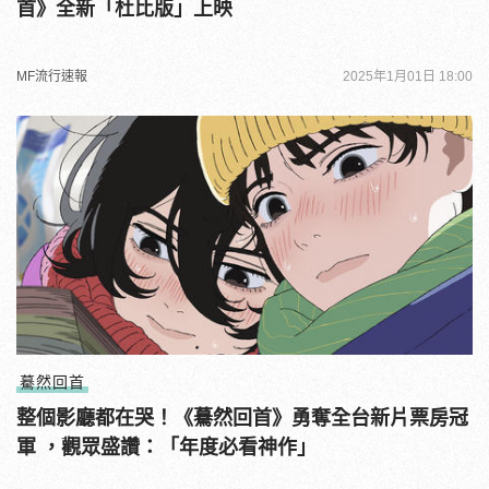
首》全新「杜比版」上映
MF流行速報
2025年1月01日 18:00
驀然回首
整個影廳都在哭！《驀然回首》勇奪全台新片票房冠
軍 ，觀眾盛讚：「年度必看神作」