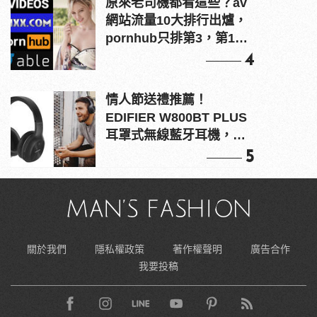
原來老司機都看這些？av
網站流量10大排行出爐，
pornhub只排第3，第1名
竟是他？
4
情人節送禮推薦！
EDIFIER W800BT PLUS
耳罩式無線藍牙耳機，在
耳邊傾訴甜言蜜語
5
關於我們
隱私權政策
著作權聲明
廣告合作
我要投稿