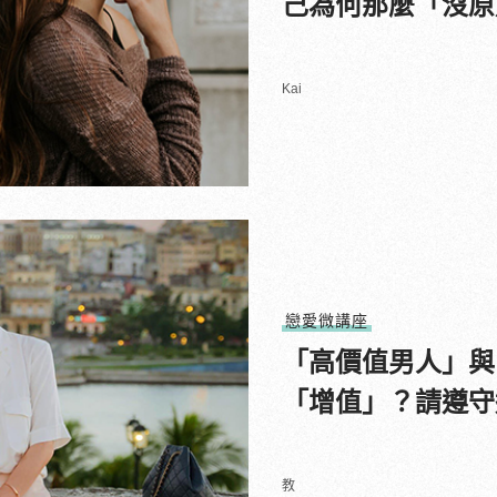
己為何那麼「沒原
Kai
戀愛微講座
「高價值男人」與
「增值」？請遵守
教