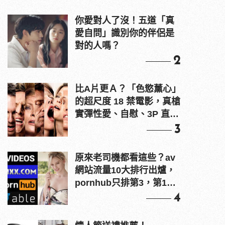
你愛對人了沒！五道「真
愛自問」識別你的伴侶是
對的人嗎？
2
比A片更Ａ？「色慾薰心」
的超尺度 18 禁電影，真槍
實彈性愛、自慰、3P 直接
上！
3
原來老司機都看這些？av
網站流量10大排行出爐，
pornhub只排第3，第1名
竟是他？
4