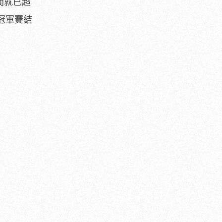
間就已超
總冠軍賽結