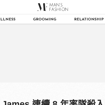
LLNESS
GROOMING
RELATIONSHIP
James 連續 8 年率隊殺入