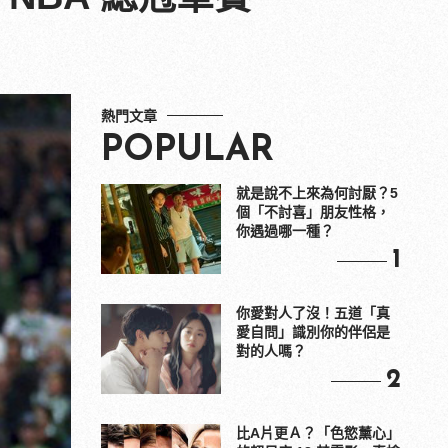
熱門文章
POPULAR
就是說不上來為何討厭？5
個「不討喜」朋友性格，
你遇過哪一種？
1
你愛對人了沒！五道「真
愛自問」識別你的伴侶是
對的人嗎？
2
比A片更Ａ？「色慾薰心」