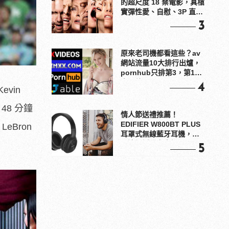
的超尺度 18 禁電影，真槍
實彈性愛、自慰、3P 直接
上！
3
原來老司機都看這些？av
網站流量10大排行出爐，
pornhub只排第3，第1名
竟是他？
4
vin
48 分鐘
情人節送禮推薦！
EDIFIER W800BT PLUS
eBron
耳罩式無線藍牙耳機，在
耳邊傾訴甜言蜜語
5