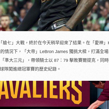
搶七」大戰，終於在今天稍早迎來了結果。在「愛神」Ke
的情況下，「大帝」LeBron James 獨挑大樑，打滿全場 
助攻的「準大三元」，帶領騎士以 87：79 擊敗賽爾提克，同時 L
年率領球隊闖進總冠軍賽的歷史紀錄。