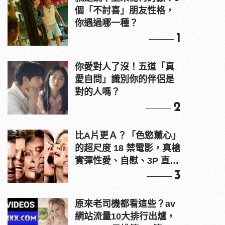
個「不討喜」朋友性格，
你遇過哪一種？
1
你愛對人了沒！五道「真
愛自問」識別你的伴侶是
對的人嗎？
2
比A片更Ａ？「色慾薰心」
的超尺度 18 禁電影，真槍
實彈性愛、自慰、3P 直接
上！
3
原來老司機都看這些？av
網站流量10大排行出爐，