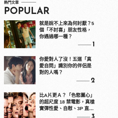
熱門文章
POPULAR
就是說不上來為何討厭？5
個「不討喜」朋友性格，
你遇過哪一種？
1
你愛對人了沒！五道「真
愛自問」識別你的伴侶是
對的人嗎？
2
比A片更Ａ？「色慾薰心」
的超尺度 18 禁電影，真槍
實彈性愛、自慰、3P 直接
上！
3