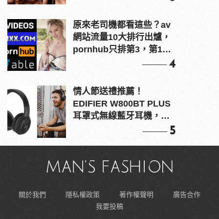
原來老司機都看這些？av
網站流量10大排行出爐，
pornhub只排第3，第1名
竟是他？
4
情人節送禮推薦！
EDIFIER W800BT PLUS
耳罩式無線藍牙耳機，在
耳邊傾訴甜言蜜語
5
關於我們
隱私權政策
著作權聲明
廣告合作
我要投稿