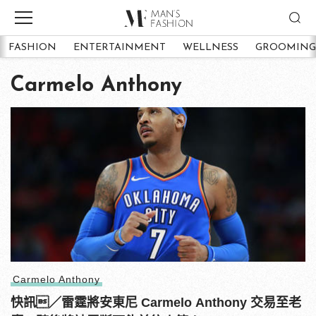
FASHION
ENTERTAINMENT
WELLNESS
GROOMING
Carmelo Anthony
Carmelo Anthony
快訊／雷霆將安東尼 Carmelo Anthony 交易至老