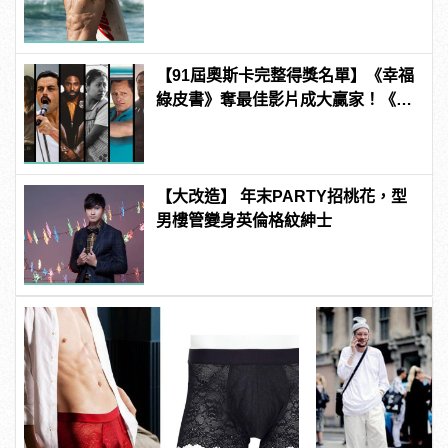
【91屆奧斯卡完整得獎名單】《幸福
綠皮書》奪最佳影片成大贏家！《波
西米亞狂想曲》雷米馬利克＆《真
寵》奧莉薇亞柯爾曼封影帝影后！
【大改造】 年末PARTY招桃花，型
男樓管變身英倫格紋紳士