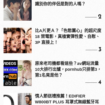
識別你的伴侶是對的人嗎？
2
比A片更Ａ？「色慾薰心」的超尺度
18 禁電影，真槍實彈性愛、自慰、
3P 直接上！
3
原來老司機都看這些？av網站流量
10大排行出爐，pornhub只排第3，
第1名竟是他？
4
情人節送禮推薦！EDIFIER
W800BT PLUS 耳罩式無線藍牙耳