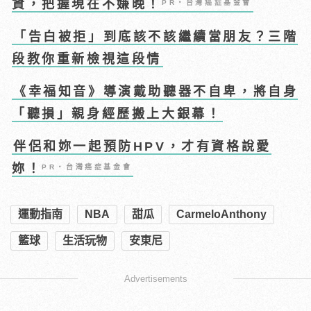
資，把握現在不嫌晚！
PR・台灣癌症基金會
「告白被拒」到底該不該繼續當朋友？三階
段教你重新檢視這段情
《幸福知音》導演戴助聽器不自卑，將自身
「聽損」親身經歷搬上大銀幕！
伴侶和妳一起預防HPV，才有資格說愛
妳！
PR・台灣癌症基金會
運動指南
NBA
甜瓜
CarmeloAnthony
籃球
生活玩物
安東尼
Advertisements