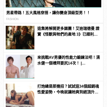
男星帶路！五大風格穿搭，讓你變身頂級型男！！
FASHION
這集將解開更多謎團！艾迪瑞德曼 證
實《怪獸與牠們的產地 3》已順利開
拍
來挑戰AV男優的性能力鍛鍊法吧！清
水健一個禮拜要尻14次！ |
manfashion這樣變型男
打炮總是那幾招？試試這34個超銷魂
性愛姿勢，今晚就讓她爽到絕頂升
天！ | manfashion這樣變型男