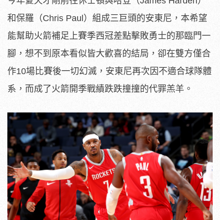
今年夏天才剛前往休士頓與哈登（James Harden）
和保羅（Chris Paul）組成三巨頭的安東尼，本希望
能幫助火箭補足上賽季西冠差點擊敗勇士的那臨門一
腳，想不到原本看似皆大歡喜的結局，卻在雙方僅合
作10場比賽後一切幻滅，安東尼再次因不適合球隊體
系，而成了火箭開季戰績跌跌撞撞的代罪羔羊。