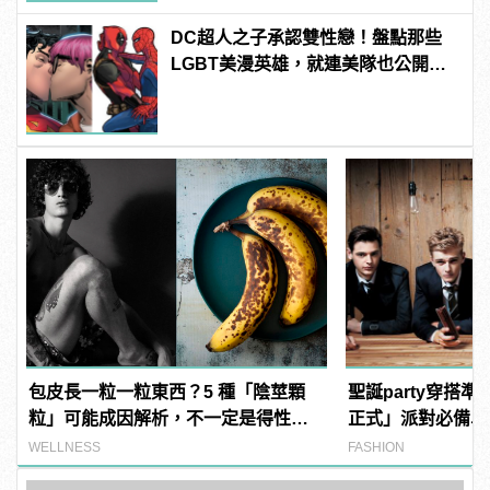
DC超人之子承認雙性戀！盤點那些
LGBT美漫英雄，就連美隊也公開出
櫃？ | manfashion這樣變型男
包皮長一粒一粒東西？5 種「陰莖顆
聖誕party穿搭
粒」可能成因解析，不一定是得性
正式」派對必備單
病！
WELLNESS
FASHION