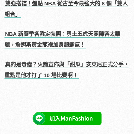
雙強搭襠！盤點 NBA 從古至今最強大的 8 個「雙人
組合」
NBA 新賽季各隊定裝照：勇士五虎天團陣容太華
麗，詹姆斯黃金龍袍加身超霸氣！
真的是毒瘤？火箭宣佈與「甜瓜」安東尼正式分手，
重點是他才打了 10 場比賽啊！