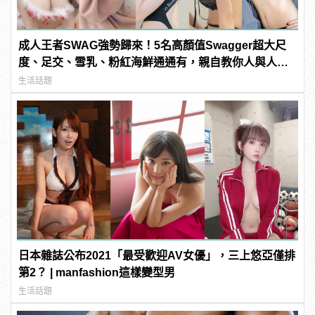
成人王者SWAG強勢歸來！5名高顏值Swagger超大尺
度、足交、雪乳、粉紅海鮮通通有，親自教你人與人的
連結！ | manfashion這樣變型男
生活話題
日本雜誌公布2021「最受歡迎AV女優」，三上悠亞僅排
第2？ | manfashion這樣變型男
生活話題