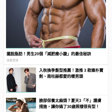
擺脫脂肪！男生20個「減肥瘦小腹」的最佳秘訣
減重塑身
入秋換季髮型推薦！激推 3 款連朴寶
劍、南柱赫都愛的暖男頭
臉部保養太麻煩？夏天3「不」護膚
措施，讓你過了30歲照樣很有型！