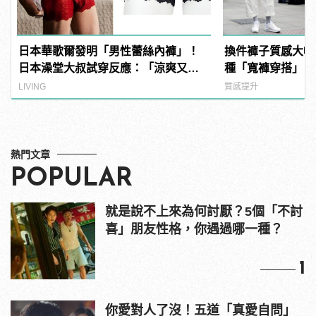
日本華歌爾發明「男性蕾絲內褲」！
換件褲子質感大幅
日本澡堂大叔試穿反應：「涼爽又透
種「寬褲穿搭」，
氣！」
道！
LIVING
質感提升
熱門文章
POPULAR
就是說不上來為何討厭？5個「不討
喜」朋友性格，你遇過哪一種？
1
你愛對人了沒！五道「真愛自問」