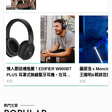
情人節送禮推薦！EDIFIER W800BT
藤原浩 x Monc
PLUS 耳罩式無線藍牙耳機，在耳邊
王陽明&蔡詩芸搶
傾訴甜言蜜語
新聞
新聞
熱門文章