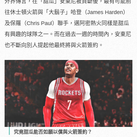
外界傳言，在「甜瓜」安東尼被買斷後，最有可能前
往休士頓火箭與「大鬍子」哈登（James Harden）
及保羅（Chris Paul）聯手，邁阿密熱火同樣是甜瓜
有興趣的球隊之一。而在過去一週的時間內，安東尼
也不斷向別人提起他最終將與火箭簽約。
究竟甜瓜能否如願以償與火箭簽約？