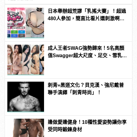
日本舉辦超荒謬「乳搖大賽」！超過
480人參加，簡直比看片還刺激啊！ |
manfashion這樣變型男
成人王者SWAG強勢歸來！5名高顏
值Swagger超大尺度、足交、雪乳、
粉紅海鮮通通有，親自教你人與人的
連結！ | manfashion這樣變型男
刺青=黑道文化？貝克漢、強尼戴普
聯手演繹「刺青時尚」！
邊做愛邊健身！10種性愛姿勢讓你享
受同時鍛鍊身材