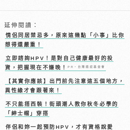
延伸閱讀：
情侶同居禁忌多，原來這幾點「小事」比你
想得還嚴重！
立即諮詢HPV！是對自己健康最好的投
資，把握現在不嫌晚！
PR・台灣癌症基金會
【其實你應該】出門前先注意這五個地方，
異性緣才會跟著來！
不只能搭西裝！街頭潮人教你秋冬必學的
「紳士帽」穿搭
伴侶和妳一起預防HPV，才有資格說愛