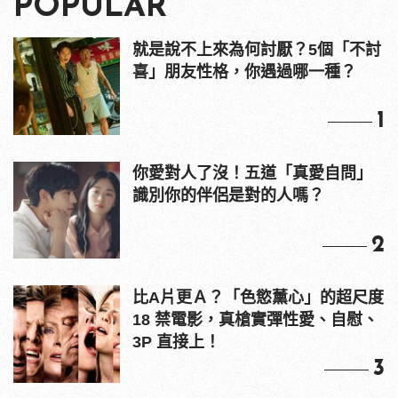
POPULAR
就是說不上來為何討厭？5個「不討
喜」朋友性格，你遇過哪一種？
1
你愛對人了沒！五道「真愛自問」
識別你的伴侶是對的人嗎？
2
比A片更Ａ？「色慾薰心」的超尺度
18 禁電影，真槍實彈性愛、自慰、
3P 直接上！
3