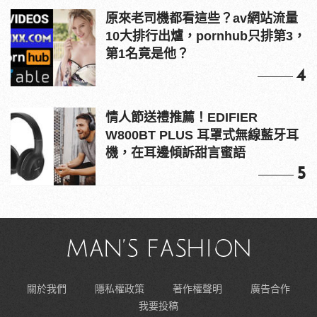
原來老司機都看這些？av網站流量
10大排行出爐，pornhub只排第3，
第1名竟是他？
4
情人節送禮推薦！EDIFIER
W800BT PLUS 耳罩式無線藍牙耳
機，在耳邊傾訴甜言蜜語
5
關於我們
隱私權政策
著作權聲明
廣告合作
我要投稿