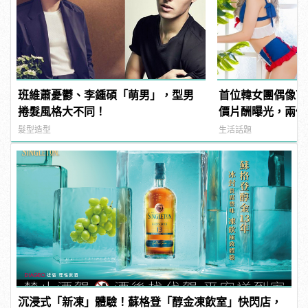
班維蕭憂鬱、李鍾碩「萌男」，型男
首位韓女團偶像下
捲髮風格大不同！
價片酬曝光，兩個
髮型造型
生活話題
沉浸式「新凍」體驗！蘇格登「醇金凍飲室」快閃店，