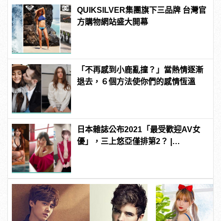
QUIKSILVER集團旗下三品牌 台灣官
方購物網站盛大開幕
「不再感到小鹿亂撞？」當熱情逐漸
退去，６個方法使你們的感情恆溫
日本雜誌公布2021「最受歡迎AV女
優」，三上悠亞僅排第2？ |
manfashion這樣變型男