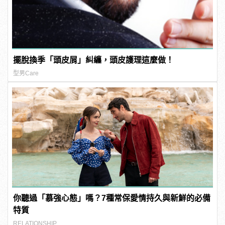
擺脫換季「頭皮屑」糾纏，頭皮護理這麼做！
型男Care
你聽過「慕強心態」嗎？7種常保愛情持久與新鮮的必備
特質
RELATIONSHIP