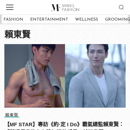
FASHION
ENTERTAINMENT
WELLNESS
GROOMING
賴東賢
賴東賢
【MF STAR】專訪《約·定 I Do》霸氣總監賴東賢：