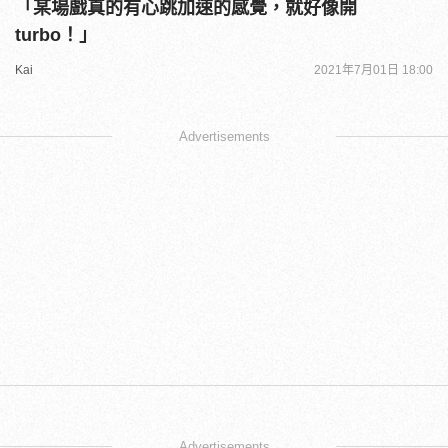
「某場戲真的有心跳加速的感覺，就好像開
turbo！」
Kai
2021年7月01日 18:00
Advertisements
Advertisements