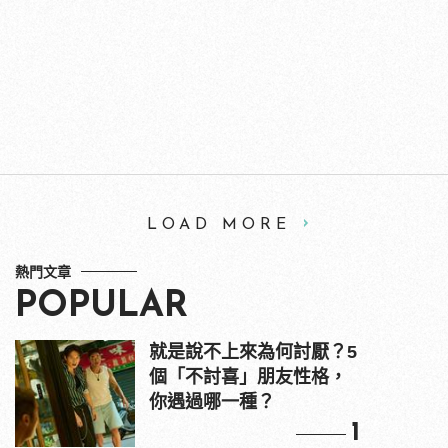
LOAD MORE
熱門文章
POPULAR
就是說不上來為何討厭？5
個「不討喜」朋友性格，
你遇過哪一種？
1