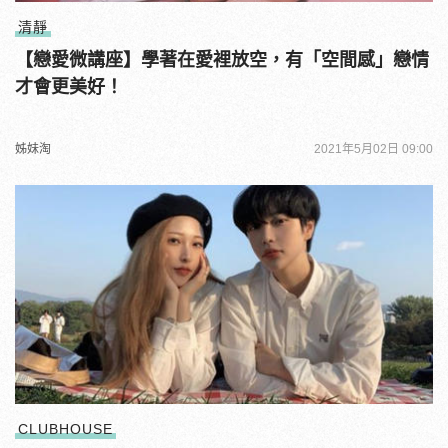
清靜
【戀愛微講座】學著在愛裡放空，有「空間感」戀情
才會更美好！
姊妹淘
2021年5月02日 09:00
CLUBHOUSE