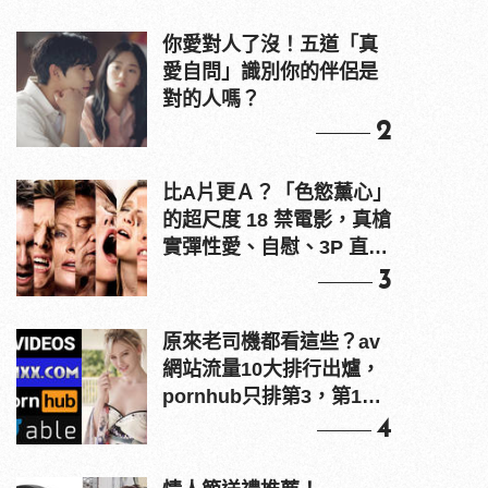
你愛對人了沒！五道「真
愛自問」識別你的伴侶是
對的人嗎？
2
比A片更Ａ？「色慾薰心」
的超尺度 18 禁電影，真槍
實彈性愛、自慰、3P 直接
上！
3
原來老司機都看這些？av
網站流量10大排行出爐，
pornhub只排第3，第1名
竟是他？
4