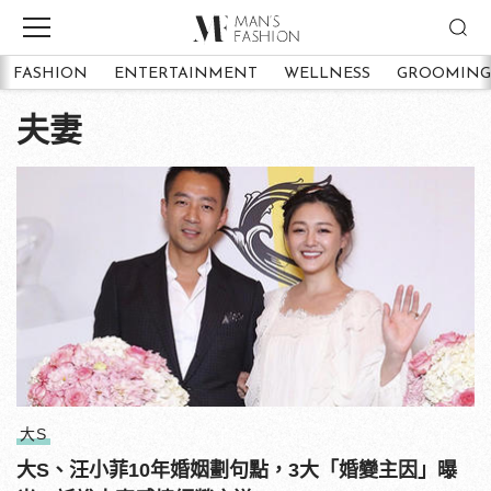
FASHION
ENTERTAINMENT
WELLNESS
GROOMING
夫妻
大S
大S、汪小菲10年婚姻劃句點，3大「婚變主因」曝