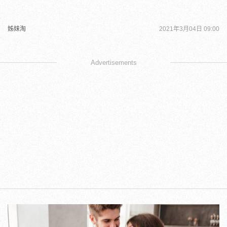
姊妹淘
2021年3月04日 09:00
Advertisements