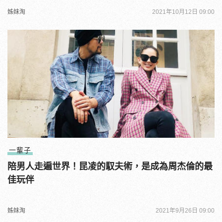
姊妹淘
2021年10月12日 09:00
一輩子
陪男人走遍世界！昆凌的馭夫術，是成為周杰倫的最
佳玩伴
姊妹淘
2021年9月26日 09:00