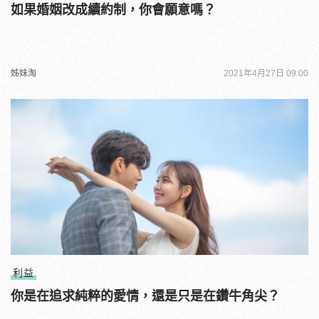
如果婚姻改成續約制，你會願意嗎？
姊妹淘
2021年4月27日 09:00
利益
你是在追求純粹的愛情，還是只是在鑽牛角尖？