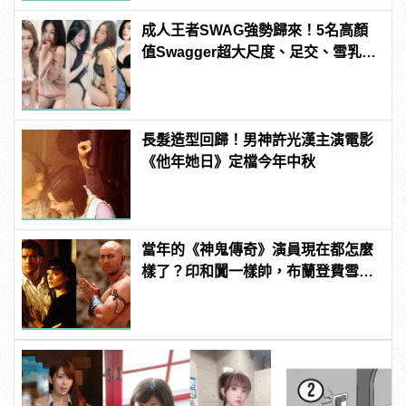
成人王者SWAG強勢歸來！5名高顏
值Swagger超大尺度、足交、雪乳、
粉紅海鮮通通有，親自教你人與人的
連結！ | manfashion這樣變型男
長髮造型回歸！男神許光漢主演電影
《他年她日》定檔今年中秋
當年的《神鬼傳奇》演員現在都怎麼
樣了？印和闐一樣帥，布蘭登費雪大
發福！