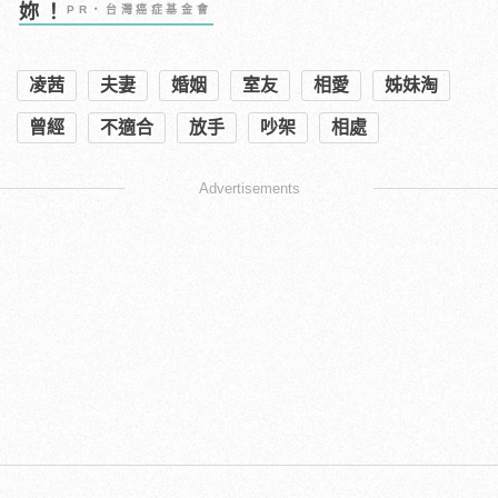
妳！
PR・台灣癌症基金會
凌茜
夫妻
婚姻
室友
相愛
姊妹淘
曾經
不適合
放手
吵架
相處
Advertisements