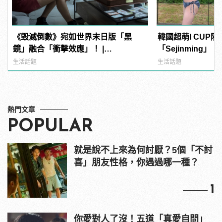
《毀滅倒數》宛如世界末日版「黑
韓國超萌I CUP
鏡」融合「衝擊效應」！ |
「Sejinming
manfashion這樣變型男
了吧！ | manfa
生活話題
生活話題
熱門文章
POPULAR
就是說不上來為何討厭？5個「不討
喜」朋友性格，你遇過哪一種？
1
你愛對人了沒！五道「真愛自問」