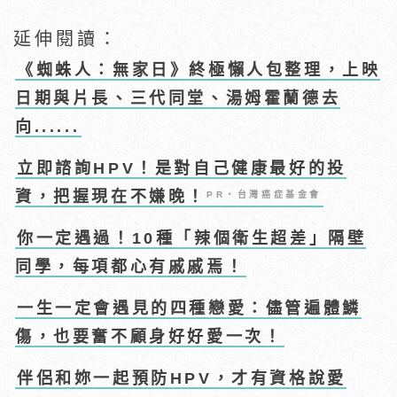
延伸閱讀：
《蜘蛛人：無家日》終極懶人包整理，上映
日期與片長、三代同堂、湯姆霍蘭德去
向......
立即諮詢HPV！是對自己健康最好的投
資，把握現在不嫌晚！
PR・台灣癌症基金會
你一定遇過！10種「辣個衛生超差」隔壁
同學，每項都心有戚戚焉！
一生一定會遇見的四種戀愛：儘管遍體鱗
傷，也要奮不顧身好好愛一次！
伴侶和妳一起預防HPV，才有資格說愛