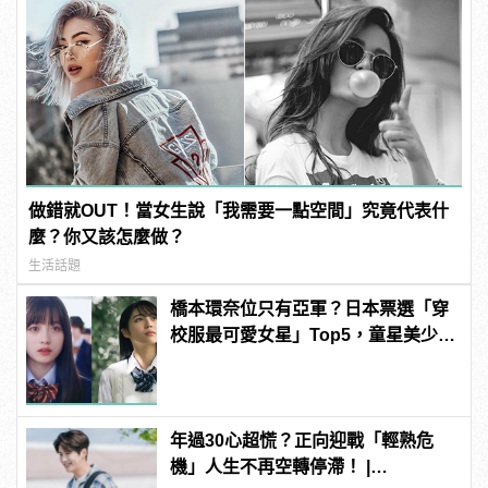
做錯就OUT！當女生說「我需要一點空間」究竟代表什
麼？你又該怎麼做？
生活話題
橋本環奈位只有亞軍？日本票選「穿
校服最可愛女星」Top5，童星美少女
奪冠！
年過30心超慌？正向迎戰「輕熟危
機」人生不再空轉停滯！ |