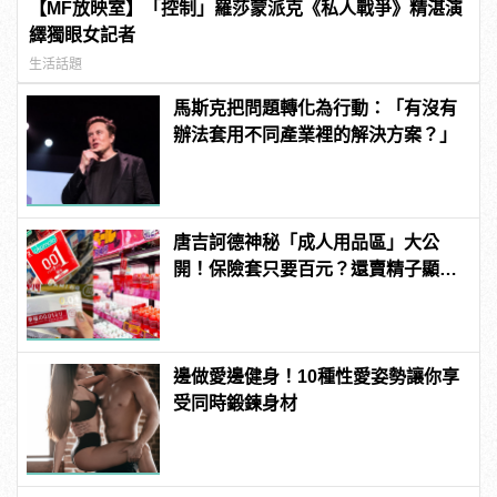
【MF放映室】「控制」羅莎蒙派克《私人戰爭》精湛演
繹獨眼女記者
生活話題
馬斯克把問題轉化為行動：「有沒有
辦法套用不同產業裡的解決方案？」
唐吉訶德神秘「成人用品區」大公
開！保險套只要百元？還賣精子顯微
鏡？
邊做愛邊健身！10種性愛姿勢讓你享
受同時鍛鍊身材