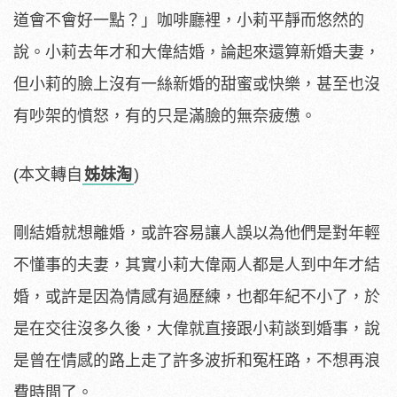
道會不會好一點？」咖啡廳裡，小莉平靜而悠然的
說。小莉去年才和大偉結婚，論起來還算新婚夫妻，
但小莉的臉上沒有一絲新婚的甜蜜或快樂，甚至也沒
有吵架的憤怒，有的只是滿臉的無奈疲憊。
(本文轉自
姊妹淘
)
剛結婚就想離婚，或許容易讓人誤以為他們是對年輕
不懂事的夫妻，其實小莉大偉兩人都是人到中年才結
婚，或許是因為情感有過歷練，也都年紀不小了，於
是在交往沒多久後，大偉就直接跟小莉談到婚事，說
是曾在情感的路上走了許多波折和冤枉路，不想再浪
費時間了。