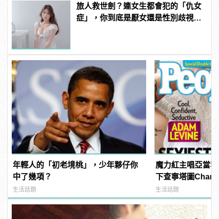
旅人救世劍？連女生都會犯的「仇女
症」，你到底是厭女還是性別歧視？
| manfashion這樣變型男
年輕人的「初老境桃」，少年夥仔你
魔力紅主唱亞當李維A
中了幾項？
下查寧塔圖Channi
《PEOPLE》時
生活話題
生活話題
男人！