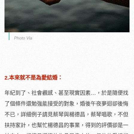
Photo Via
2.本來就不是為愛結婚：
年紀到了、社會觀感、甚至現實因素…，於是隨便找
了個條件還勉強能接受的對象，婚後午夜夢迴卻後悔
不已，詳細例子請見蔡琴與楊德昌，蔡琴唱歌，不但
扶持家計，也幫忙楊德昌的事業，得到的評價卻是一