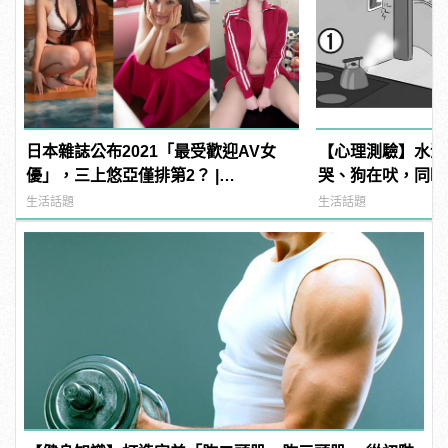
日本雜誌公布2021「最受歡迎AV女
【心理測驗】水滾
優」，三上悠亞僅排第2？ |
哭、狗在吠，同時
manfashion這樣變型男
件事？ | manfa
生活話題
生活話題