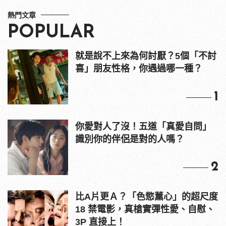
熱門文章
POPULAR
就是說不上來為何討厭？5個「不討
喜」朋友性格，你遇過哪一種？
1
你愛對人了沒！五道「真愛自問」
識別你的伴侶是對的人嗎？
2
比A片更Ａ？「色慾薰心」的超尺度
18 禁電影，真槍實彈性愛、自慰、
3P 直接上！