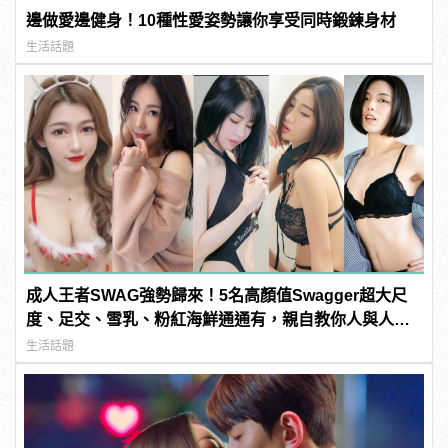
邊做愛邊健身！10種性愛姿勢讓你享受同時鍛鍊身材
生活話題
成人王者SWAG強勢歸來！5名高顏值Swagger超大尺
度、足交、雪乳、粉紅海鮮通通有，親自教你人與人的
連結！ | manfashion這樣變型男
生活話題