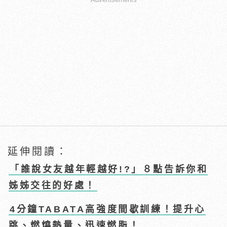
延伸閱讀：
「誰說女友越年輕越好!?」８點告訴你和
姊姊交往的好處！
4分鐘TABATA高強度間歇訓練！提升心
跳、燃燒熱量、迅速燃脂！