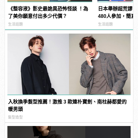
《整容液》影史最詭異恐怖怪談 ！為
日本舉辦超荒謬「
了美你願意付出多少代價？
480人參加，簡直
manfashion這
生活話題
生活話題
入秋換季髮型推薦！激推 3 款連朴寶劍、南柱赫都愛的
暖男頭
髮型造型