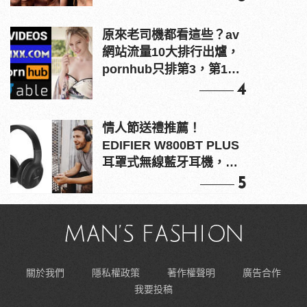
原來老司機都看這些？av
網站流量10大排行出爐，
pornhub只排第3，第1名
竟是他？
4
情人節送禮推薦！
EDIFIER W800BT PLUS
耳罩式無線藍牙耳機，在
耳邊傾訴甜言蜜語
5
關於我們
隱私權政策
著作權聲明
廣告合作
我要投稿