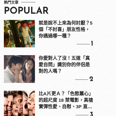
熱門文章
POPULAR
就是說不上來為何討厭？5
個「不討喜」朋友性格，
你遇過哪一種？
1
你愛對人了沒！五道「真
愛自問」識別你的伴侶是
對的人嗎？
2
比A片更Ａ？「色慾薰心」
的超尺度 18 禁電影，真槍
實彈性愛、自慰、3P 直接
上！
3