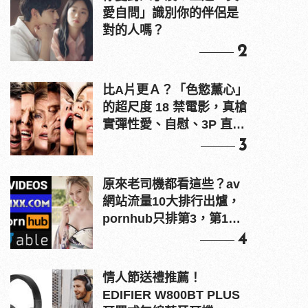
愛自問」識別你的伴侶是
對的人嗎？
2
比A片更Ａ？「色慾薰心」
的超尺度 18 禁電影，真槍
實彈性愛、自慰、3P 直接
上！
3
原來老司機都看這些？av
網站流量10大排行出爐，
pornhub只排第3，第1名
竟是他？
4
情人節送禮推薦！
EDIFIER W800BT PLUS