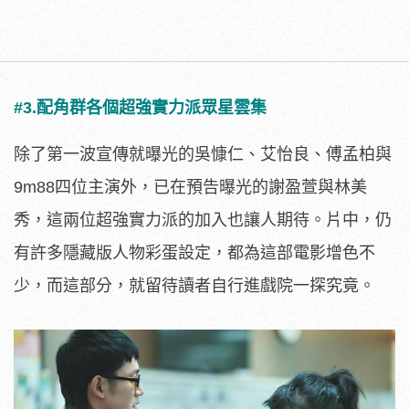
#3.配角群各個超強實力派眾星雲集
除了第一波宣傳就曝光的吳慷仁、艾怡良、傅孟柏與
9m88四位主演外，已在預告曝光的謝盈萱與林美
秀，這兩位超強實力派的加入也讓人期待。片中，仍
有許多隱藏版人物彩蛋設定，都為這部電影增色不
少，而這部分，就留待讀者自行進戲院一探究竟。