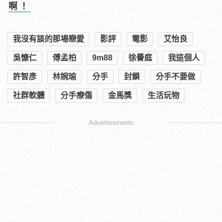
啊！
我沒有談的那場戀愛
影評
電影
艾怡良
吳慷仁
傅孟柏
9m88
徐譽庭
我這個人
許智彥
林婉瑜
分手
封鎖
分手不要做
社群軟體
分手療傷
金馬獎
生活玩物
Advertisements