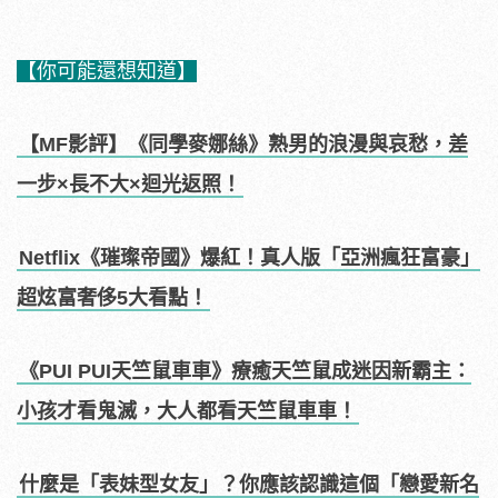
【你可能還想知道】
【MF影評】《同學麥娜絲》熟男的浪漫與哀愁，差
一步×長不大×迴光返照！
Netflix《璀璨帝國》爆紅！真人版「亞洲瘋狂富豪」
超炫富奢侈5大看點！
《PUI PUI天竺鼠車車》療癒天竺鼠成迷因新霸主：
小孩才看鬼滅，大人都看天竺鼠車車！
什麼是「表妹型女友」？你應該認識這個「戀愛新名