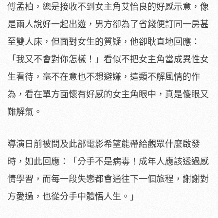
傅孟柏，總是接收不到女主角艾怡良的好感示意，像
是兩人說好一起出遊，男方卻為了省錢便訂同一房甚
至雙人床，但面對女生的質疑，他卻耿直地回應：
「我又不會對你怎樣！」看似不把女主角當成異性女
生看待，毫不在意也不想避嫌，這類不解風情的作
為，看在單方面懷有好感的女主角眼中，真是傻眼又
難解氣。
導演日前被問及此部電影希望能帶給觀眾什麼啟發
時，如此回應：「分手不是病毒！成年人應該透過感
情學習，而每一段失戀都會通往下一個旅程，謝謝對
方愛過，也從分手中體悟人生。」