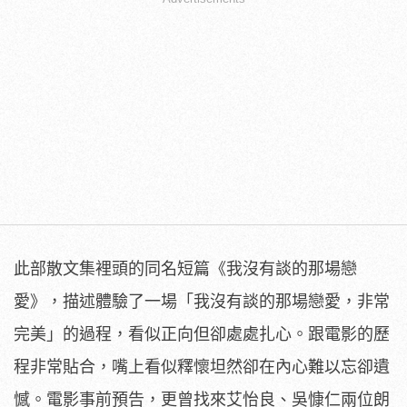
此部散文集裡頭的同名短篇《我沒有談的那場戀
愛》，描述體驗了一場「我沒有談的那場戀愛，非常
完美」的過程，看似正向但卻處處扎心。跟電影的歷
程非常貼合，嘴上看似釋懷坦然卻在內心難以忘卻遺
憾。電影事前預告，更曾找來艾怡良、吳慷仁兩位朗