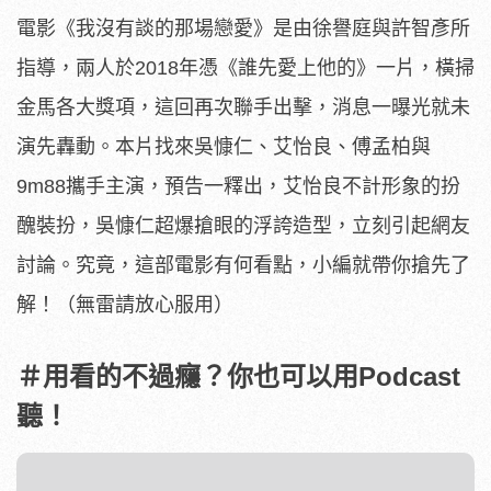
電影《我沒有談的那場戀愛》是由徐譽庭與許智彥所
指導，兩人於2018年憑《誰先愛上他的》一片，橫掃
金馬各大獎項，這回再次聯手出擊，消息一曝光就未
演先轟動。本片找來吳慷仁、艾怡良、傅孟柏與
9m88攜手主演，預告一釋出，艾怡良不計形象的扮
醜裝扮，吳慷仁超爆搶眼的浮誇造型，立刻引起網友
討論。究竟，這部電影有何看點，小編就帶你搶先了
解！（無雷請放心服用）
＃用看的不過癮？你也可以用Podcast
聽！