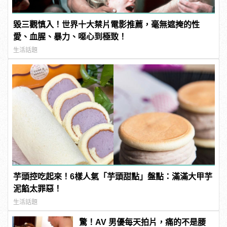
毀三觀慎入！世界十大禁片電影推薦，毫無遮掩的性
愛、血腥、暴力、噁心到極致！
生活話題
芋頭控吃起來！6樣人氣「芋頭甜點」盤點：滿滿大甲芋
泥餡太罪惡！
生活話題
驚！AV 男優每天拍片，痛的不是腰