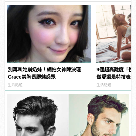
別再叫她崩奶妹！網拍女神陳泱瑾
9個超高難度「性
Grace美胸長腿魅惑眾
做愛還是特技表演？ |
樣變型男
生活話題
生活話題