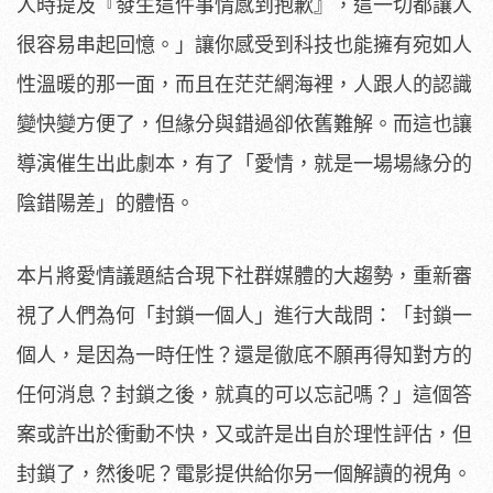
人時提及『發生這件事情感到抱歉』，這一切都讓人
很容易串起回憶。」讓你感受到科技也能擁有宛如人
性溫暖的那一面，而且在茫茫網海裡，人跟人的認識
變快變方便了，但緣分與錯過卻依舊難解。而這也讓
導演催生出此劇本，有了「愛情，就是一場場緣分的
陰錯陽差」的體悟。
本片將愛情議題結合現下社群媒體的大趨勢，重新審
視了人們為何「封鎖一個人」進行大哉問：「封鎖一
個人，是因為一時任性？
還是徹底不願再得知對方的
任何消息？封鎖之後，
就真的可以忘記嗎？」這個答
案或許出於衝動不快，又或許是出自於理性評估，但
封鎖了，然後呢？電影提供給你另一個解讀的視角。