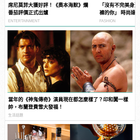
席尼莫菲大獲好評！《奧本海默》爛
「沒有不完美身形
番茄評價正式出爐
褲的你」 時尚達
Taper褲穿出爆
ENTERTAINMENT
FASHION
當年的《神鬼傳奇》演員現在都怎麼樣了？印和闐一樣
帥，布蘭登費雪大發福！
生活話題