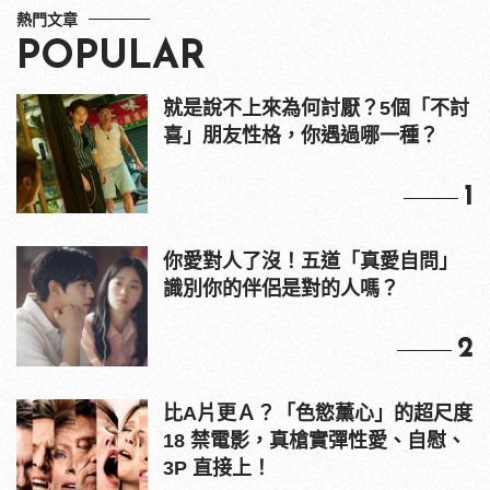
熱門文章
POPULAR
就是說不上來為何討厭？5個「不討
喜」朋友性格，你遇過哪一種？
1
你愛對人了沒！五道「真愛自問」
識別你的伴侶是對的人嗎？
2
比A片更Ａ？「色慾薰心」的超尺度
18 禁電影，真槍實彈性愛、自慰、
3P 直接上！