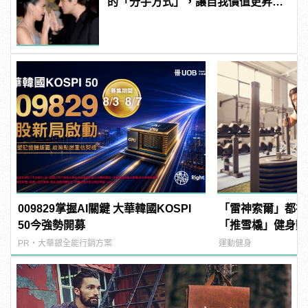
的「分手方式」，讓自我價值更昇
華！
009829掌握AI關鍵 大華韓國KOSPI
「雷神索爾」都在
50今強勢開募
「推雪橇」健身動
增加爆發力！ | ma
PR・大華銀全能行銷方案
運動健身
男