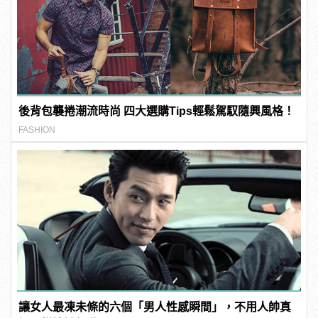
後背包襲捲潮流時尚 四大選購Tips輕鬆駕馭隨興風格！
FASHION
讓女人最凍未條的六個「男人性感瞬間」，不用人帥真