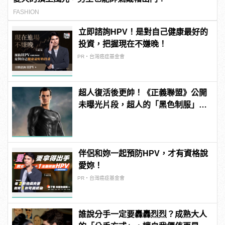
FASHION
立即諮詢HPV！是對自己健康最好的
投資，把握現在不嫌晚！
PR・台灣癌症基金會
超人復活後更帥！《正義聯盟》公開
未曝光片段，超人的「黑色制服」首
曝光！ | manfashion這樣變型男
伴侶和妳一起預防HPV，才有資格說
愛妳！
PR・台灣癌症基金會
誰說分手一定要轟轟烈烈？成熟大人