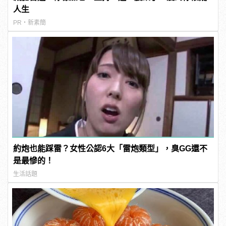
人生
PR・新素簡
約炮也能踩雷？女性公認6大「雷炮類型」，臭GG還不
是最慘的！
生活話題