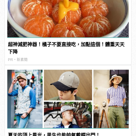
超神減肥神器！橘子不要直接吃，加點這個！體重天天
下降
PR・新素簡
夏天的頂上風光，男生也能帥氣戴帽出門！