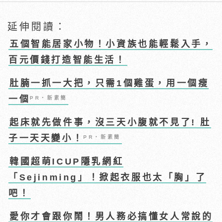
延伸閱讀：
五個智能居家小物！小資族也能輕鬆入手，
百元價錢打造智能生活！
肚腩一抓一大把，只需1個雞蛋，用一個瘦
一個
PR・新素簡
起床就先做件事，沒三天小腹就不見了! 肚
子一天天變小！
PR・新素簡
韓國超萌ICUP隱乳網紅
「Sejinming」！掀起衣服也太「胸」了
吧！
愛你才會跟你鬧！男人務必搞懂女人常說的