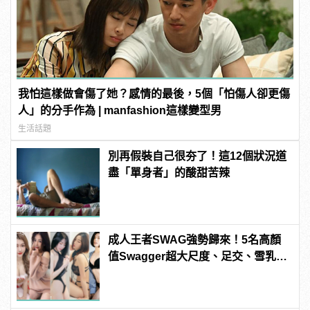
我怕這樣做會傷了她？感情的最後，5個「怕傷人卻更傷
人」的分手作為 | manfashion這樣變型男
生活話題
別再假裝自己很夯了！這12個狀況道
盡「單身者」的酸甜苦辣
成人王者SWAG強勢歸來！5名高顏
值Swagger超大尺度、足交、雪乳、
粉紅海鮮通通有，親自教你人與人的
連結！ | manfashion這樣變型男