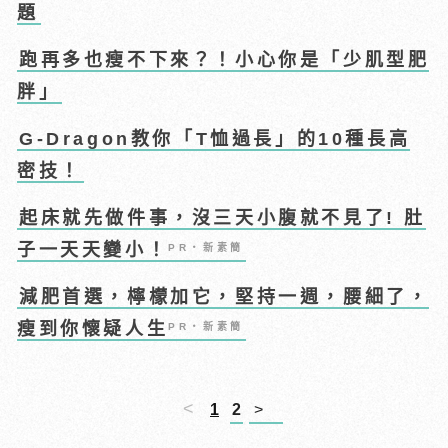
題
跑再多也瘦不下來？！小心你是「少肌型肥
胖」
G-Dragon教你「T恤過長」的10種長高
密技！
起床就先做件事，沒三天小腹就不見了! 肚
子一天天變小！
PR・新素簡
減肥首選，檸檬加它，堅持一週，腰細了，
瘦到你懷疑人生
PR・新素簡
<
1
2
>