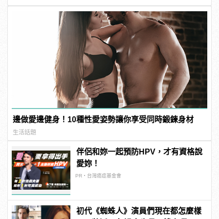
邊做愛邊健身！10種性愛姿勢讓你享受同時鍛鍊身材
生活話題
伴侶和妳一起預防HPV，才有資格說
愛妳！
PR・台灣癌症基金會
初代《蜘蛛人》演員們現在都怎麼樣