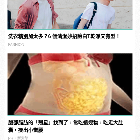
洗衣精別加太多？6 個清潔妙招讓白T乾淨又有型！
FASHION
腹部脂肪的「剋星」找到了，常吃這幾物，吃走大肚
囊，瘦出小蠻腰
PR・新素簡