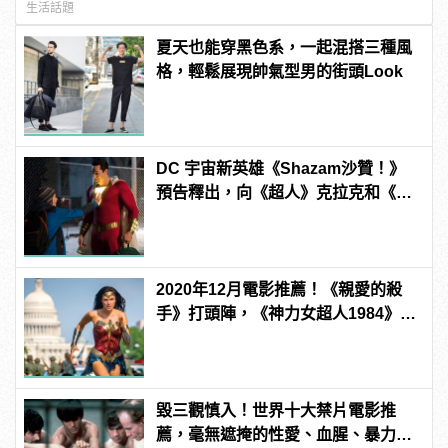
生活話題
夏天也能穿黑色系，一起混搭三種風
格，輕鬆展現帥氣型男的街頭Look
DC 宇宙新英雄《Shazam沙贊！》
預告釋出，向《超人》克拉克和《自
殺突擊隊》小丑女模仿致敬！
2020年12月電影推薦！《親愛的殺
手》打頭陣，《神力女超人1984》備
受期待！
毀三觀慎入！世界十大禁片電影推
薦，毫無遮掩的性愛、血腥、暴力、