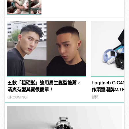
噁心到極致！
五款「粗硬髮」適用男生髮型推薦，
Logitech G G
清爽有型其實很簡單！
作頑童潮牌MJ Fre
manfashion這
GROOMING
新聞