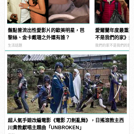
盤點曾流出性愛影片的歐美明星，芭
愛爾蘭年度最重要
黎絲、金卡戴珊之外還有誰？
不是我們的家》擁
家可歸！
生活話題
我們的家不是我們的家
超人氣手遊改編電影《電影 刀劍亂舞》，日搖滾教主西
川貴教獻唱主題曲「UNBROKEN」