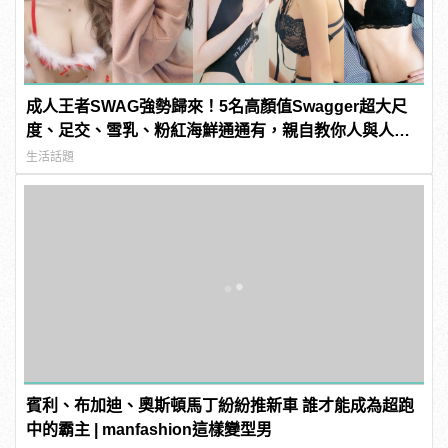
成人王者SWAG強勢歸來！5名高顏值Swagger超大尺
度、足交、雪乳、粉紅海鮮通通有，親自教你人與人的
連結！ | manfashion這樣變型男
生活話題
賓利、布加迪、奧斯頓馬丁紛紛推新車 誰才能成為超跑
中的霸主 | manfashion這樣變型男