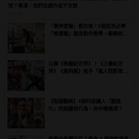
突？導演：他們在戲外從不交談
生活話題
「雷神索爾」都在做！5個型男必學
「推雪橇」健身動作教學，鍛鍊核心
增加爆發力！ | manfashion這樣變型
男
山寨《侏羅紀世界》！《三疊紀世
界》《風飛鯊》推手「瘋人院影業」
如何片片賺錢？
【街頭觀察】4個科技讓人「腦退
化」的超獵奇行為，你中哪幾項？
吃素也能變巨巨？健身 X 植物性飲食