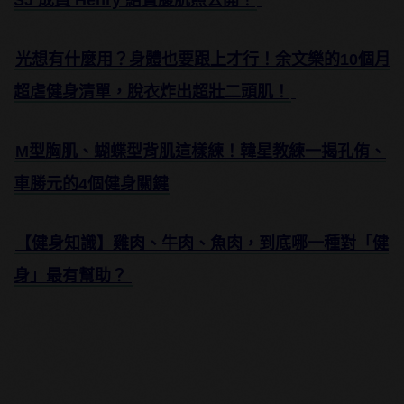
SJ 成員 Henry 結實腹肌照公開！
光想有什麼用？身體也要跟上才行！余文樂的10個月
超虐健身清單，脫衣炸出超壯二頭肌！
M型胸肌、蝴蝶型背肌這樣練！韓星教練一揭孔侑、
車勝元的4個健身關鍵
【健身知識】雞肉、牛肉、魚肉，到底哪一種對「健
身」最有幫助？