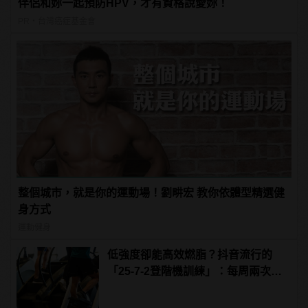
伴侶和妳一起預防HPV，才有資格說愛妳！
PR・台灣癌症基金會
整個城市，就是你的運動場！劉畊宏 教你依體型精選健
身方式
運動健身
低強度卻能高效燃脂？抖音流行的
「25-7-2登階機訓練」：每周兩次即
可