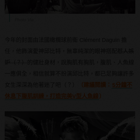
Photo Via
今年的封面由法國橄欖球前衛 Clément Daguin 擔
任，他飾演愛神邱比特，無辜純潔的眼神搭配
惹人嫉
妒（？）
的健壯身材，說胸肌有胸肌，腹肌、人魚線
一應俱全，相信就算不扮演邱比特，都已足夠讓許多
女生深深為他著迷了吧（？）
（建議閱讀：
5分鐘不
休息下腹肌訓練，打造完美V型人魚線
）