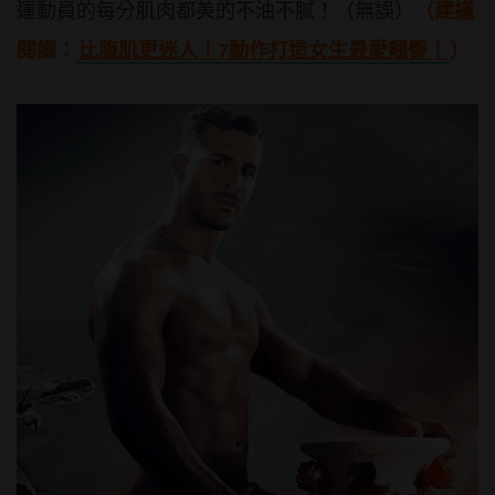
運動員的每分肌肉都美的不油不膩！（無誤）
（建議
閱讀：
比腹肌更迷人！7動作打造女生最愛翹臀！
）