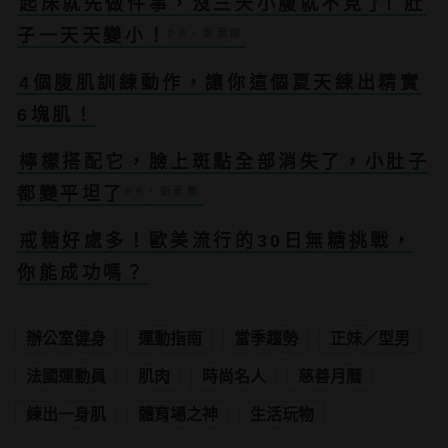
起床就先做件事，沒三天小腹就不見了! 肚
子一天天變小！
PR・新素簡
4個腹肌訓練動作，讓你這個夏天練出精實
6塊肌！
檸檬搭配它，臉上斑點全部消失了，小肚子
都變平坦了
PR・新素簡
戒糖好處多！歐美流行的30日無糖挑戰，
你能成功嗎？
辦公室健身
運動指南
當季趨勢
正妹／型男
法國運動員
肌肉
時尚名人
慈善月曆
練出一身肌
體育場之神
生活玩物