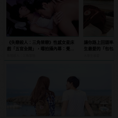
《失戀殺人：三角禁戀》性感女星床
讓你路上回頭率暴增
戲「五官全開」，曝拍攝內幕：覺得
生最愛的「包包品
好像快死了
包一次買個夠！
失戀殺人：三角禁戀
大學生最愛