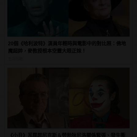
20個《哈利波特》演員年輕時與電影中的對比照：佛地
魔超帥，麥教授根本空靈大眼正妹！
生活話題
《小丑》瓦昆菲尼克斯＆勞勃狄尼洛關係緊張、發生衝