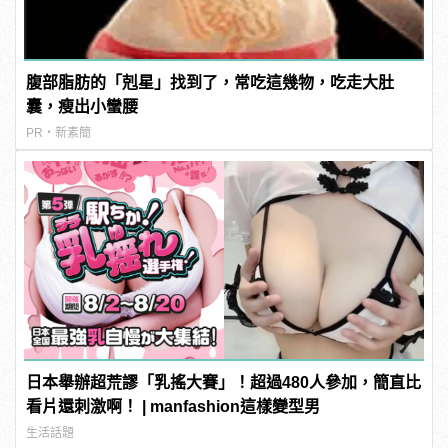
腹部脂肪的「剋星」找到了，常吃這幾物，吃走大肚
囊，瘦出小蠻腰
PR・新素簡
日本舉辦超荒謬「乳搖大賽」！超過480人參加，簡直比
看片還刺激啊！ | manfashion這樣變型男
生活話題