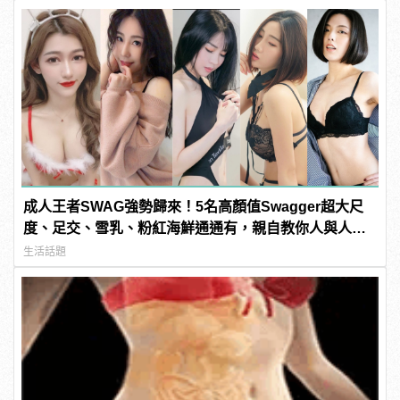
成人王者SWAG強勢歸來！5名高顏值Swagger超大尺
度、足交、雪乳、粉紅海鮮通通有，親自教你人與人的
連結！ | manfashion這樣變型男
生活話題