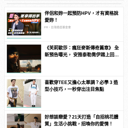
伴侶和妳一起預防HPV，才有資格說
愛妳！
PR・台灣癌症基金會
《芙莉歐莎：瘋狂麥斯傳奇篇章》 全
新預告曝光， 安雅泰勒喬伊踏上回家
的征途
喜歡穿TEE又擔心太單調？必學 3 造
型小技巧，一秒穿出注目焦點
好想談戀愛？21天打造「自招桃花體
質」生活小挑戰，招喚你的愛情！