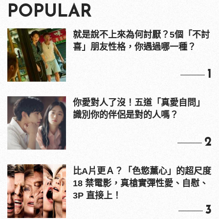
POPULAR
就是說不上來為何討厭？5個「不討
喜」朋友性格，你遇過哪一種？
1
你愛對人了沒！五道「真愛自問」
識別你的伴侶是對的人嗎？
2
比A片更Ａ？「色慾薰心」的超尺度
18 禁電影，真槍實彈性愛、自慰、
3P 直接上！
3