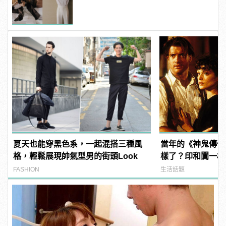
夏天也能穿黑色系，一起混搭三種風
當年的《神鬼傳奇
格，輕鬆展現帥氣型男的街頭Look
樣了？印和闐一樣
發福！
FASHION
生活話題