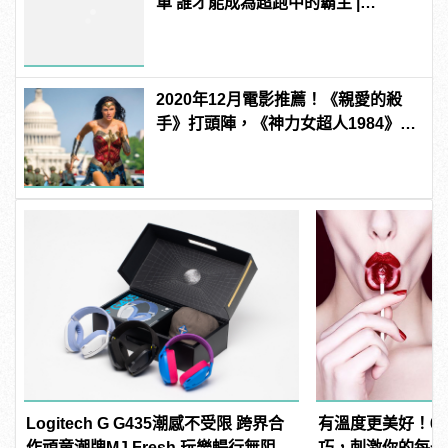
車 誰才能成為超跑中的霸主 |
manfashion這樣變型男
2020年12月電影推薦！《親愛的殺
手》打頭陣，《神力女超人1984》備
受期待！
Logitech G G435潮感不受限 跨界合
有溫度更美好！6
作頑童潮牌MJ Fresh 玩樂暢行無阻 |
巧，刺激你的每一