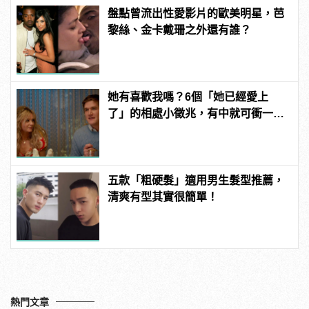
盤點曾流出性愛影片的歐美明星，芭
黎絲、金卡戴珊之外還有誰？
她有喜歡我嗎？6個「她已經愛上
了」的相處小徵兆，有中就可衝一
波！ | manfashion這樣變型男
五款「粗硬髮」適用男生髮型推薦，
清爽有型其實很簡單！
熱門文章