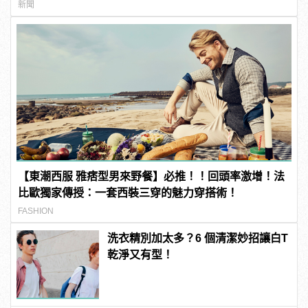
新聞
【東潮西服 雅痞型男來野餐】必推！！回頭率激增！法
比歐獨家傳授：一套西裝三穿的魅力穿搭術！
FASHION
洗衣精別加太多？6 個清潔妙招讓白T
乾淨又有型！