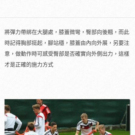
將彈力帶綁在大腿處，膝蓋微彎，臀部向後翹，而此
時記得胸部挺起，腳站穩，膝蓋由內向外展，另要注
意，做動作時可感受臀部是否確實向外側出力，這樣
才是正確的施力方式