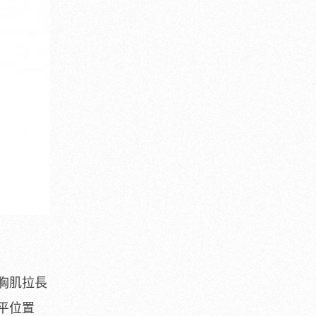
胸肌拉長
平位置