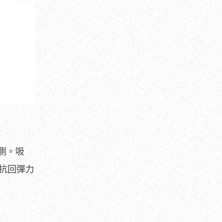
側。吸
抗回彈力