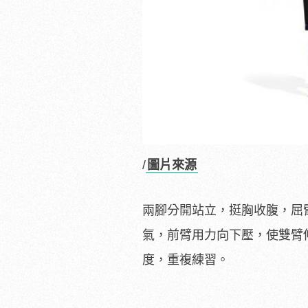
/
圖片來源
兩腳分開站立，挺胸收腹，屈
氣，前臂用力向下壓，使雙臂
度，重複練習。