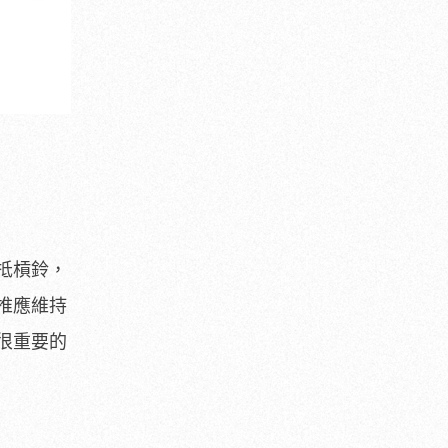
抵槓鈴，
椎應維持
很重要的