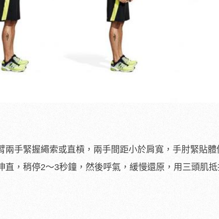
臂兩手緊握繩索或直槓，兩手間距小於肩寬，手肘緊貼體
伸直，稍停2～3秒鐘，然後呼氣，緩慢還原，用三頭肌抵