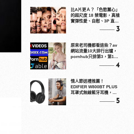
比A片更Ａ？「色慾薰心」
的超尺度 18 禁電影，真槍
實彈性愛、自慰、3P 直接
上！
3
原來老司機都看這些？av
網站流量10大排行出爐，
pornhub只排第3，第1名
竟是他？
4
情人節送禮推薦！
EDIFIER W800BT PLUS
耳罩式無線藍牙耳機，在
耳邊傾訴甜言蜜語
5