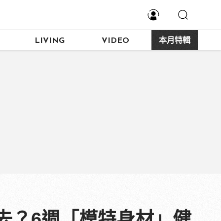
LIVING
VIDEO
本月特輯
去？6週「模特身材」健