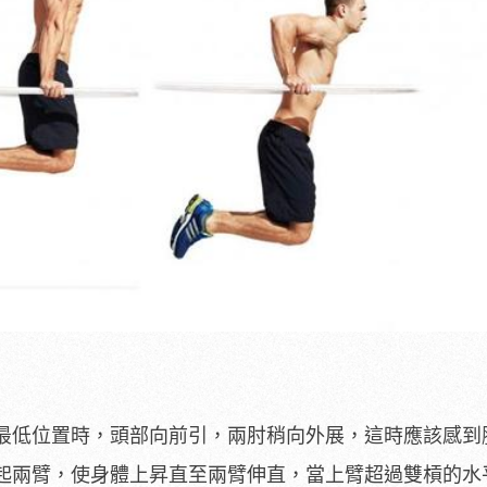
最低位置時，頭部向前引，兩肘稍向外展，這時應該感到
起兩臂，使身體上昇直至兩臂伸直，當上臂超過雙槓的水