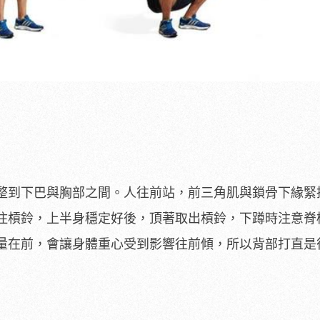
整到下巴與胸部之間。人往前站，前三角肌與鎖骨下緣緊
住槓鈴，上半身穩定好後，頂著取出槓鈴，下蹲時注意脊
量在前，會讓身體重心受到影響往前傾，所以背部打直是