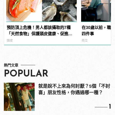
預防頂上危機！男人都該攝取的7種
在30歲以前，職
「天然食物」保護頭皮健康、促進生
四件事
髮！
頭皮
而立
熱門文章
POPULAR
就是說不上來為何討厭？5個「不討
喜」朋友性格，你遇過哪一種？
1