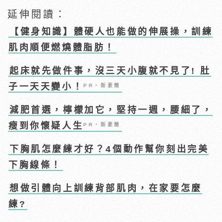
延伸閱讀：
【健身知識】體硬人也能做的伸展操，訓練
肌肉順便燃燒體脂肪！
起床就先做件事，沒三天小腹就不見了! 肚
子一天天變小！
PR・新素簡
減肥首選，檸檬加它，堅持一週，腰細了，
瘦到你懷疑人生
PR・新素簡
下胸肌怎麼練才好？4個動作幫你刻出完美
下胸線條！
想做引體向上訓練背部肌肉，在家要怎麼
練?