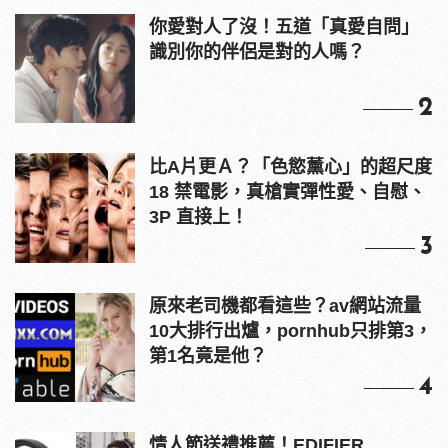
你愛對人了沒！五道「真愛自問」
識別你的伴侶是對的人嗎？
2
比A片更Ａ？「色慾薰心」的超尺度
18 禁電影，真槍實彈性愛、自慰、
3P 直接上！
3
原來老司機都看這些？av網站流量
10大排行出爐，pornhub只排第3，
第1名竟是他？
4
情人節送禮推薦！EDIFIER