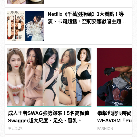
Netflix《千萬別抬頭》3大看點！導
演、卡司超猛，亞莉安娜獻唱主題
曲？ | manfashion這樣變型男
成人王者SWAG強勢歸來！5名高顏值
拳擊也能很時尚！
Swagger超大尺度、足交、雪乳、粉
WEAVISM「Pun
紅海鮮通通有，親自教你人與人的連
列掌握潮流主導拳
生活話題
FASHION
結！ | manfashion這樣變型男