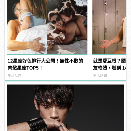
12星座好色排行大公開！無性不歡的
就是愛巨根？國外
肉慾星座TOP5！
友軟體，號稱 14
過？
生活話題
生活話題