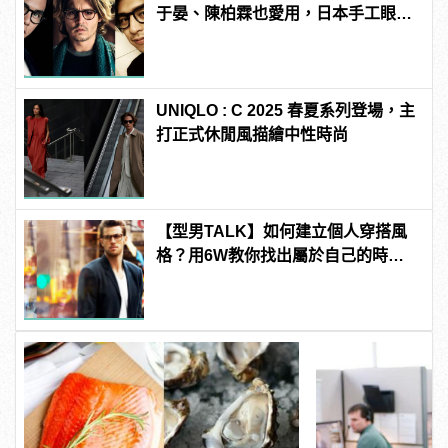
于晏、陳柏霖也愛用，日本手工眼鏡
TVR！
UNIQLO : C 2025 春夏系列登場，主
打正式休閒風描繪中性時尚
【型男TALK】如何建立個人穿搭風
格？用6W教你找出屬於自己的時尚
新LOOK！