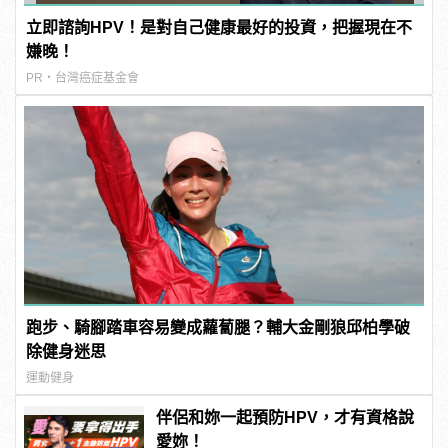
立即諮詢HPV！是對自己健康最好的投資，把握現在不
嫌晚！
PR・台灣癌症基金會
跑步、騎腳踏車容易變成蘿蔔腿？輔大金剛狼邱柏學破
除健身迷思
運動健身
伴侶和妳一起預防HPV，才有資格說
愛妳！