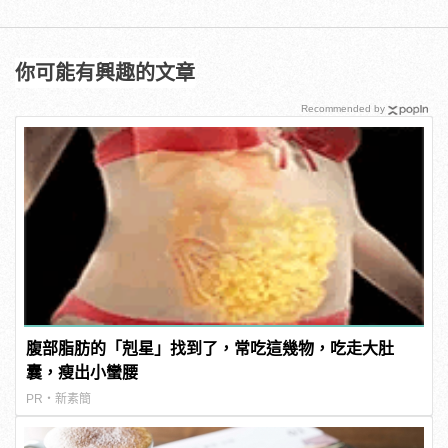
你可能有興趣的文章
Recommended by
腹部脂肪的「剋星」找到了，常吃這幾物，吃走大肚
囊，瘦出小蠻腰
PR・新素簡