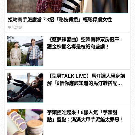
接吻高手怎麼當？3招「秘技傳授」輕鬆俘虜女性
生活話題
《逐夢練習曲》空降南韓票房冠軍，
獲金棕櫚名導是枝裕和盛讚！
【型男TALK LIVE】馬汀達人現身講
解「6個你應該知道的馬汀鞋搭配密
技」
芋頭控吃起來！6樣人氣「芋頭甜
點」盤點：滿滿大甲芋泥餡太罪惡！