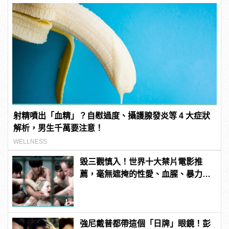
射精噴出「血精」？自慰過度、攝護腺發炎等 4 大症狀
解析，男生千萬要注意！
WELLNESS
毀三觀慎入！世界十大禁片電影推
薦，毫無遮掩的性愛、血腥、暴力、
噁心到極致！
強尼戴普都帶這個「日牌」眼鏡！彭