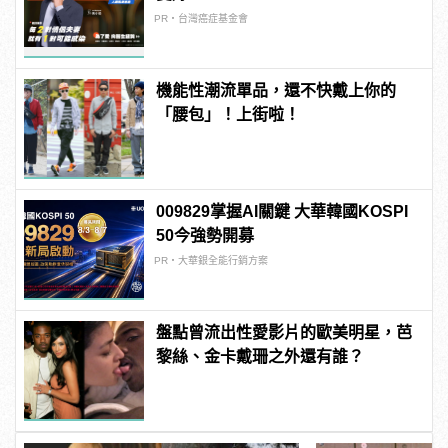
PR・台灣癌症基金會
機能性潮流單品，還不快戴上你的
「腰包」！上街啦！
009829掌握AI關鍵 大華韓國KOSPI
50今強勢開募
PR・大華銀全能行銷方案
盤點曾流出性愛影片的歐美明星，芭
黎絲、金卡戴珊之外還有誰？