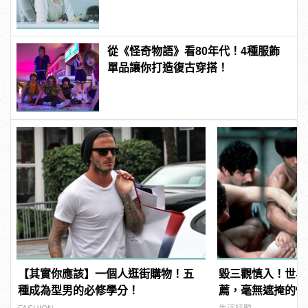
從《怪奇物語》看80年代！4種服飾
單品讓你打造復古穿搭！
【其實你應該】一個人逛街購物！五
毀三觀慎入！世界
種成為型男的必修學分！
薦，毫無遮掩的性
噁心到極致！