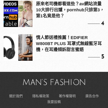
原來老司機都看這些？av網站流量
10大排行出爐，pornhub只排第3，
第1名竟是他？
4
情人節送禮推薦！EDIFIER
W800BT PLUS 耳罩式無線藍牙耳
機，在耳邊傾訴甜言蜜語
5
關於我們
隱私權政策
著作權聲明
廣告合作
我要投稿