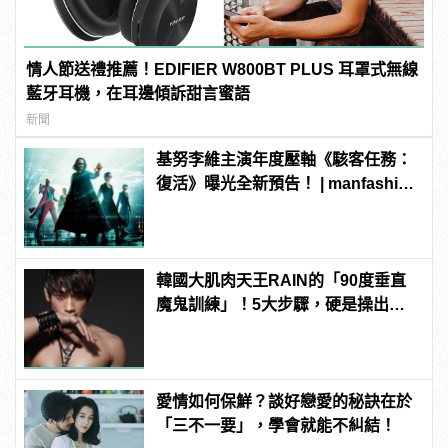
情人節送禮推薦！EDIFIER W800BT PLUS 耳罩式無線
藍牙耳機，在耳邊傾訴甜言蜜語
新聞
基努李維主演年度壓軸《駭客任務：
復活》曝光全新預告！ | manfashion
這樣變型男
韓國大肌肉天王RAIN的「90度垂直
魔鬼訓練」！5大步驟，硬是操出你
的猛男身材！
愛情如何保鮮？談好戀愛的秘訣在於
「三不一要」，學會就能不糾結！