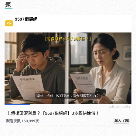
題
9597借錢網
PR
ads by popIn
卡債循環滾利息？【9597借錢網】3步驟快速借！
深入了解
觀看次數 159,999次