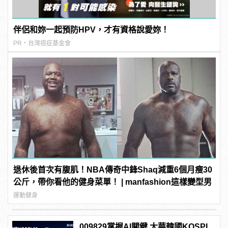
伴侶和妳一起預防HPV，才有資格說愛妳！
PR・台灣癌症基金會
退休後首次有腹肌！NBA傳奇中鋒Shaq減重6個月瘦30
公斤，帶你看他的健身菜單！ | manfashion這樣變型男
運動健身
009829掌握AI關鍵 大華韓國KOSPI