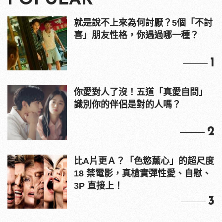
就是說不上來為何討厭？5個「不討
喜」朋友性格，你遇過哪一種？
1
你愛對人了沒！五道「真愛自問」
識別你的伴侶是對的人嗎？
2
比A片更Ａ？「色慾薰心」的超尺度
18 禁電影，真槍實彈性愛、自慰、
3P 直接上！
3