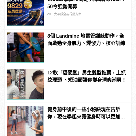
50今強勢開募
PR・大華銀全能行銷方案
8個 Landmine 地雷管訓練動作，全
面啟動全身肌力、爆發力、核心訓練
12款「粗硬髮」男生髮型推薦，上抓
紋理頭 、短油頭讓你變身清爽潮男！
健身前中後的一些小秘訣現在告訴
你，現在學起來讓健身時可以更加專
注有效率！