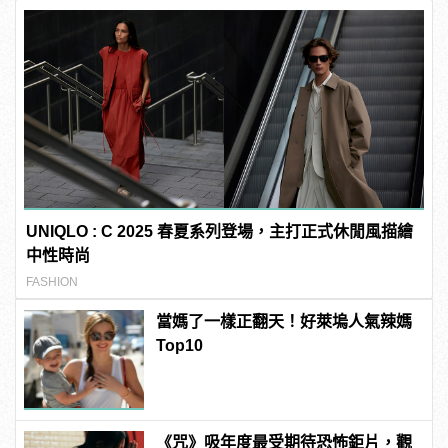
UNIQLO : C 2025 春夏系列登場，主打正式休閒風描繪
中性時尚
FASHION
當媽了一樣正翻天！好萊塢人氣辣媽
Top10
《咒》吸年度最受期待恐怖鉅片，觀