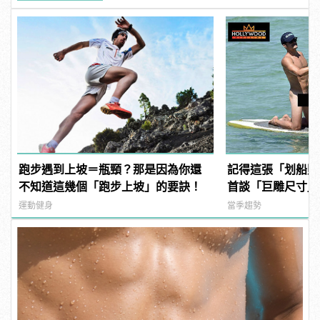
跑步遇到上坡＝瓶頸？那是因為你還
記得這張「划船照
不知道這幾個「跑步上坡」的要訣！
首談「巨雕尺寸」
你們有那麼大的馬
運動健身
當季趨勢