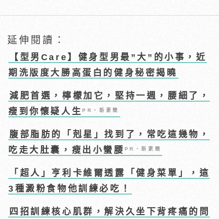
延伸閱讀：
【型男Care】健身型男最”大”的小事，近
期洗版度大勝高蛋白的健身秘密揭曉
減肥首選，檸檬加它，堅持一週，腰細了，
瘦到你懷疑人生
PR・新素簡
腹部脂肪的「剋星」找到了，常吃這幾物，
吃走大肚囊，瘦出小蠻腰
PR・新素簡
「超人」亨利卡維爾透露「健身菜單」，這
3種澱粉食物他訓練必吃！
四招訓練核心肌群，解決久坐下背疼痛的問