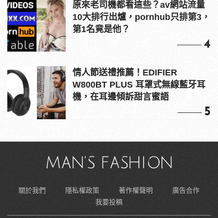
原來老司機都看這些？av網站流量
10大排行出爐，pornhub只排第3，
第1名竟是他？
4
情人節送禮推薦！EDIFIER
W800BT PLUS 耳罩式無線藍牙耳
機，在耳邊傾訴甜言蜜語
5
關於我們
隱私權政策
著作權聲明
廣告合作
我要投稿