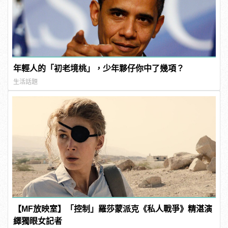
年輕人的「初老境桃」，少年夥仔你中了幾項？
生活話題
【MF放映室】「控制」羅莎蒙派克《私人戰爭》精湛演
繹獨眼女記者