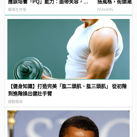
應該培養「PQ」能力：面帶笑容，也
搭風格，街頭潮人
要帶著拳頭！
職場生存學
FASHION
【健身知識】打造完美「肱二頭肌、肱三頭肌」 從初階
到進階操出健壯手臂
運動健身