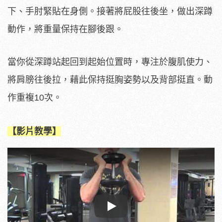
下、手肘緊貼在身側。接著將屁股往後坐，做出深蹲
動作，將重量保持在腳後跟。
當你從深蹲站起回到起始位置時，專注於腹肌使力、
將肩膀往後拉，藉此保持挺胸姿勢以及背部挺直。動
作重複10次。
【影片教學】
Play