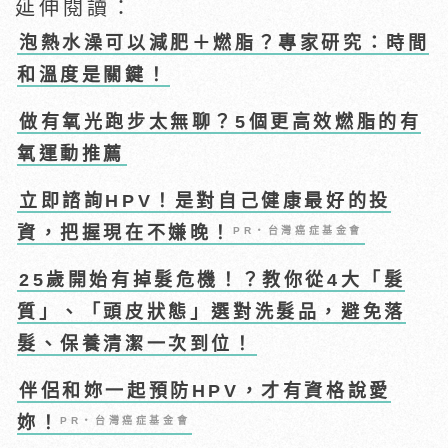
延伸閱讀：
泡熱水澡可以減肥＋燃脂？專家研究：時間
和溫度是關鍵！
做有氧光跑步太無聊？5個更高效燃脂的有
氧運動推薦
立即諮詢HPV！是對自己健康最好的投
資，把握現在不嫌晚！
PR・台灣癌症基金會
25歲開始有掉髮危機！？教你從4大「髮
質」、「頭皮狀態」選對洗髮品，避免落
髮、保養清潔一次到位！
伴侶和妳一起預防HPV，才有資格說愛
妳！
PR・台灣癌症基金會