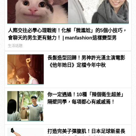
人際交往必學心理戰術！化解「微尷尬」的5個小技巧，
會聊天的男生更有魅力！ | manfashion這樣變型男
生活話題
長髮造型回歸！男神許光漢主演電影
《他年她日》定檔今年中秋
你一定遇過！10種「辣個衛生超差」
隔壁同學，每項都心有戚戚焉！
打造完美子彈腹肌！日本足球新星長