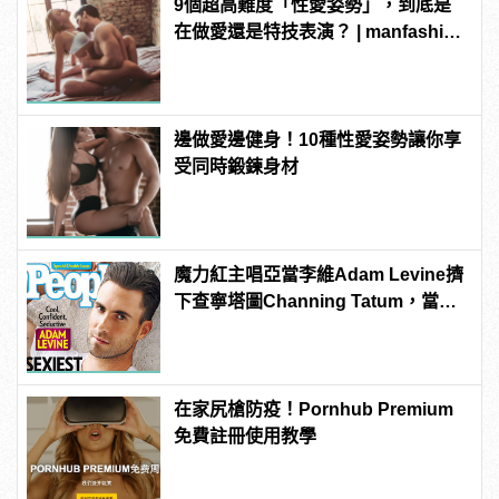
9個超高難度「性愛姿勢」，到底是
在做愛還是特技表演？ | manfashion
這樣變型男
邊做愛邊健身！10種性愛姿勢讓你享
受同時鍛鍊身材
魔力紅主唱亞當李維Adam Levine擠
下查寧塔圖Channing Tatum，當選
《PEOPLE》時人雜誌2013年最性感
男人！
在家尻槍防疫！Pornhub Premium
免費註冊使用教學