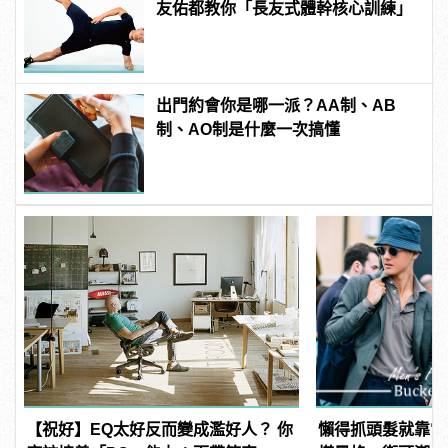
友佑都教你「長友式體幹核心訓練」
出門約會你是哪一派？AA制、AB
制、AO制是什麼一次搞懂
【祝好】EQ太好反而變成濫好人？ 你
懶得抓頭髮就靠它