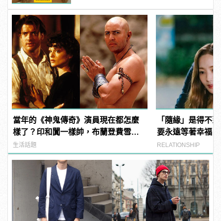
當年的《神鬼傳奇》演員現在都怎麼
「隨緣」是得不到
樣了？印和闐一樣帥，布蘭登費雪大
要永遠等著幸福自
發福！
生活話題
RELATIONSHIP