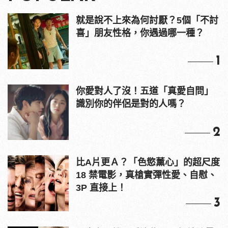
就是說不上來為何討厭？5個「不討
喜」朋友性格，你遇過哪一種？
1
你愛對人了沒！五道「真愛自問」
識別你的伴侶是對的人嗎？
2
比A片更Ａ？「色慾薰心」的超尺度
18 禁電影，真槍實彈性愛、自慰、
3P 直接上！
3