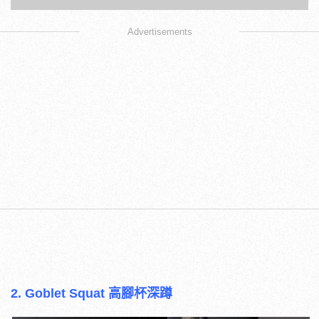
Advertisements
2. Goblet Squat 高腳杯深蹲