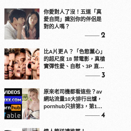
你愛對人了沒！五道「真
愛自問」識別你的伴侶是
對的人嗎？
2
比A片更Ａ？「色慾薰心」
的超尺度 18 禁電影，真槍
實彈性愛、自慰、3P 直接
上！
3
原來老司機都看這些？av
網站流量10大排行出爐，
pornhub只排第3，第1名
竟是他？
4