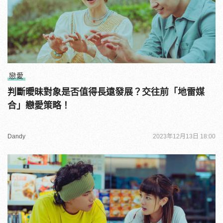
戀愛
判斷曖昧對象是否值得長遠發展？交往前「地雷媒
合」戀愛策略！
Dandy
2023年12月13日 18:00