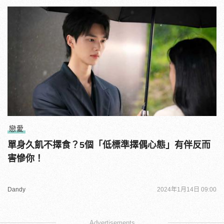
戀愛
單身久飢不擇食？5個「低標準擇偶心態」有伴反而
害慘你！
Dandy
2024年1月14日 09:00
Advertisements