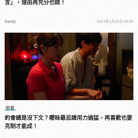
言」，理由再充分也謊！
Dandy
2024年1月28日 09:00
戀愛
約會總是沒下文？曖昧最忌諱用力過猛，再喜歡也要
克制才能成！