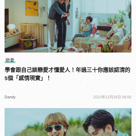
戀愛
學會跟自己談戀愛才懂愛人！年過三十你應該認清的
5個「感情現實」！
Dandy
2023年12月26日 09:00